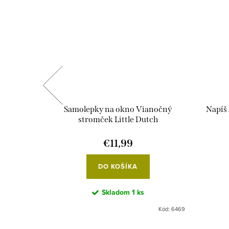
íčka
Samolepky na okno Vianočný
Napíš 
stromček Little Dutch
€11,99
DO KOŠÍKA
Skladom
1 ks
Kód:
6337
Kód:
6469