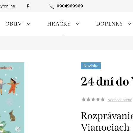
ky/online
Rýchla expedícia
0904969969
Tovar skladom
0911885090
OBUV
HRAČKY
DOPLNKY
Novinka
24 dní do
Neohodnotené
Rozprávanie
Vianociach