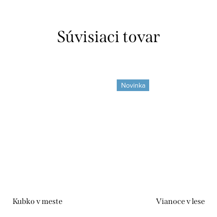
Súvisiaci tovar
Novinka
Kubko v meste
Vianoce v lese