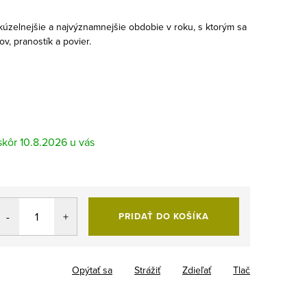
úzelnejšie a najvýznamnejšie obdobie v roku, s ktorým sa
ov, pranostík a povier.
10.8.2026
PRIDAŤ DO KOŠÍKA
Opýtať sa
Strážiť
Zdieľať
Tlač