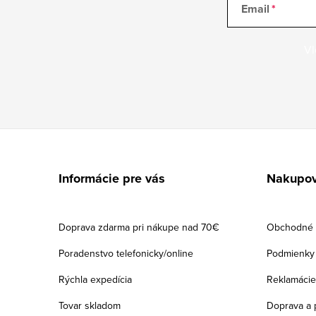
Email
Vl
Z
á
Informácie pre vás
Nakupov
p
ä
Doprava zdarma pri nákupe nad 70€
Obchodné 
t
Poradenstvo telefonicky/online
Podmienky 
i
Rýchla expedícia
Reklamácie
e
Tovar skladom
Doprava a 