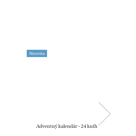
Novinka
Novinka
Adventný kalendár - 24 kníh
Adventn