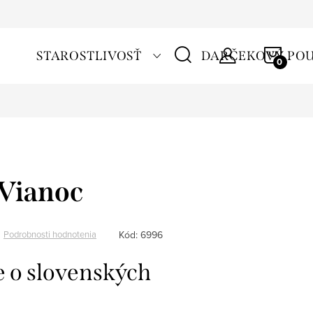
NÁKU
STAROSTLIVOSŤ
DARČEKOVÝ PO
KOŠÍ
 Vianoc
Kód:
6996
Podrobnosti hodnotenia
 o slovenských