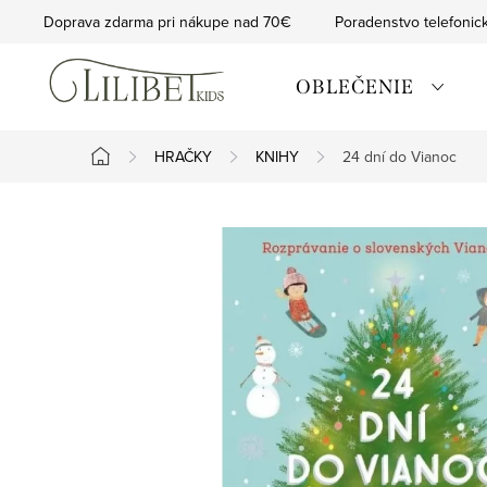
Prejsť
Doprava zdarma pri nákupe nad 70€
Poradenstvo telefonic
na
obsah
OBLEČENIE
HRAČKY
KNIHY
24 dní do Vianoc
Domov