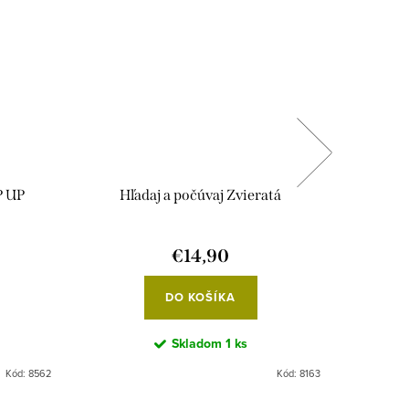
P UP
Hľadaj a počúvaj Zvieratá
Svojt
€14,90
DO KOŠÍKA
Skladom
1 ks
Kód:
8562
Kód:
8163