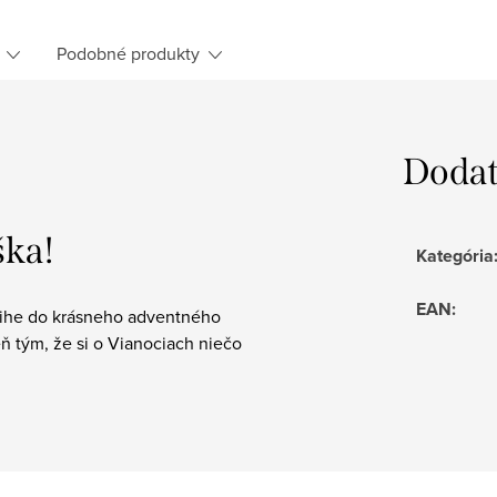
Podobné produkty
Dodat
ška!
Kategória
EAN
:
knihe do krásneho adventného
eň tým, že si o Vianociach niečo