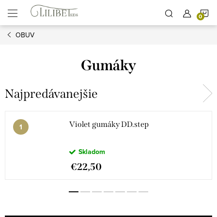
Prejsť
N
na
obsah
OBUV
K
Gumáky
Najpredávanejšie
Violet gumáky DD.step
Skladom
€22,50