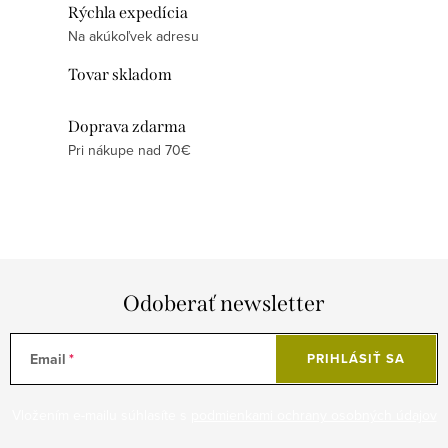
l
Rýchla expedícia
á
Na akúkoľvek adresu
d
Tovar skladom
a
c
Doprava zdarma
i
Pri nákupe nad 70€
e
p
r
v
k
y
Odoberať newsletter
v
ý
Email
PRIHLÁSIŤ SA
p
i
Vložením e-mailu súhlasíte s
podmienkami ochrany osobných údajov
s
u