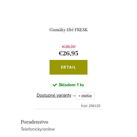
Gumáky žlté FRESK
€38,50
€26,95
DETAIL
Skladom
1 ks
Dostupné varianty
+ ďalšie
Kód:
2561/25
O
Poradenstvo
Telefonicky/online
v