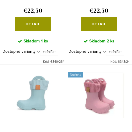
o
k
€22,50
€22,50
v
t
o
DETAIL
DETAIL
v
Skladom
1 ks
Skladom
2 ks
Dostupné varianty
Dostupné varianty
+ ďalšie
+ ďalšie
Kód:
6340/26/
Kód:
6343/24
Novinka