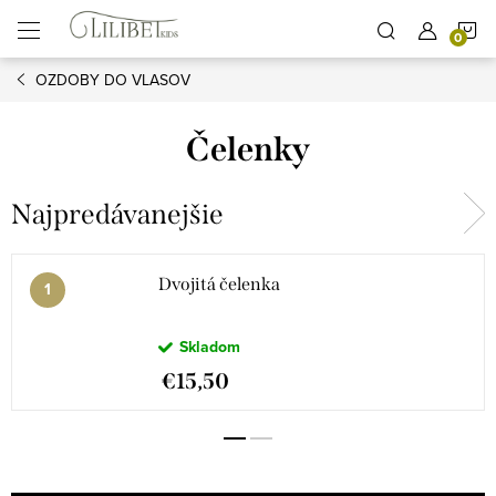
Prejsť
N
na
obsah
OZDOBY DO VLASOV
K
Čelenky
Najpredávanejšie
Dvojitá čelenka
Skladom
€15,50