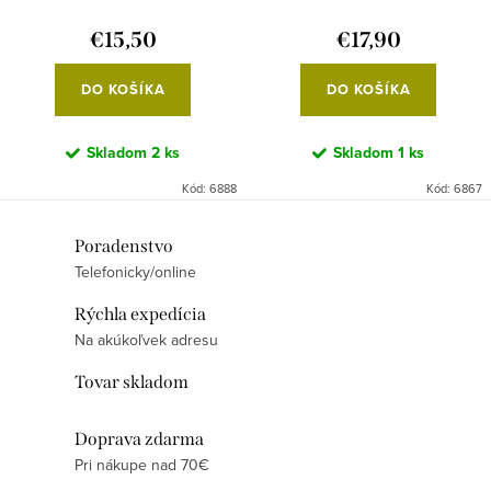
o
k
€15,50
€17,90
v
t
o
DO KOŠÍKA
DO KOŠÍKA
v
Skladom
2 ks
Skladom
1 ks
Kód:
6888
Kód:
6867
O
Poradenstvo
Telefonicky/online
v
l
Rýchla expedícia
á
Na akúkoľvek adresu
d
Tovar skladom
a
c
Doprava zdarma
i
Pri nákupe nad 70€
e