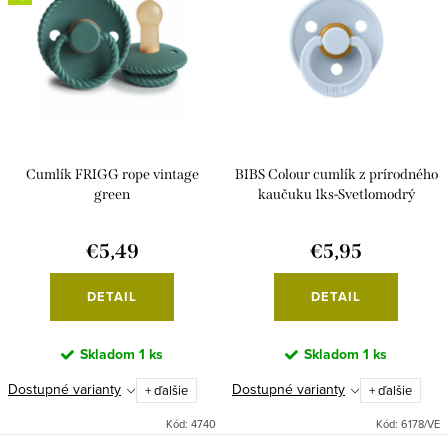
p
i
r
e
o
p
d
r
u
o
k
d
Cumlík FRIGG rope vintage
BIBS Colour cumlík z prírodného
t
u
green
kaučuku 1ks-Svetlomodrý
o
k
€5,49
€5,95
v
t
o
DETAIL
DETAIL
v
Skladom
1 ks
Skladom
1 ks
Dostupné varianty
Dostupné varianty
+ ďalšie
+ ďalšie
Kód:
4740
Kód:
6178/VE