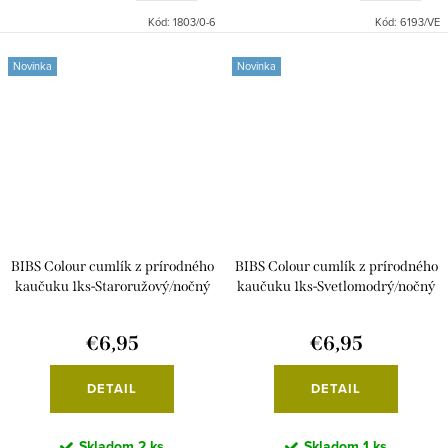
Kód:
1803/0-6
Kód:
6193/VE
Novinka
Novinka
BIBS Colour cumlík z prírodného
BIBS Colour cumlík z prírodného
kaučuku 1ks-Staroružový/nočný
kaučuku 1ks-Svetlomodrý/nočný
€6,95
€6,95
DETAIL
DETAIL
Skladom
2 ks
Skladom
1 ks