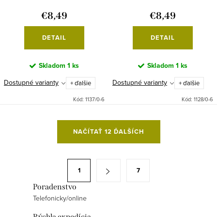
€8,49
€8,49
DETAIL
DETAIL
Skladom
1 ks
Skladom
1 ks
Dostupné varianty
Dostupné varianty
+ ďalšie
+ ďalšie
Kód:
1137/0-6
Kód:
1128/0-6
O
NAČÍTAŤ 12 ĎALŠÍCH
v
l
á
S
1
7
d
t
a
Poradenstvo
r
Telefonicky/online
c
á
i
n
Rýchla expedícia