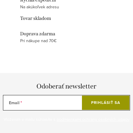
e
k
Na akúkoľvek adresu
p
o
Tovar skladom
r
v
v
a
Doprava zdarma
k
n
Pri nákupe nad 70€
y
i
v
e
ý
p
i
s
Odoberať newsletter
u
Email
PRIHLÁSIŤ SA
Vložením e-mailu súhlasíte s
podmienkami ochrany osobných údajov