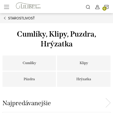
Prejsť
N
na
obsah
STAROSTLIVOSŤ
K
Cumlíky, Klipy, Puzdra,
Hrýzatka
Cumlíky
Klipy
Púzdra
Hrýzatka
Najpredávanejšie