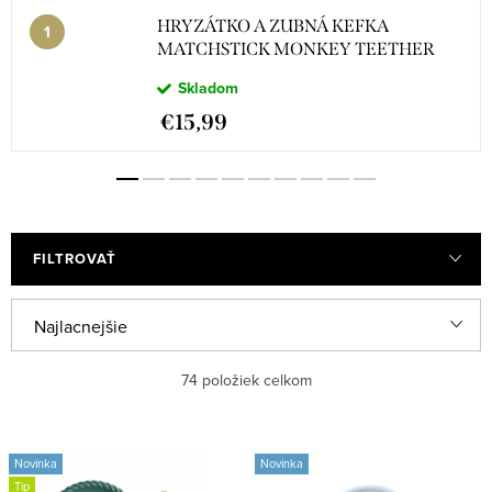
HRYZÁTKO A ZUBNÁ KEFKA
MATCHSTICK MONKEY TEETHER
BLUE
Skladom
€15,99
FILTROVAŤ
V
R
Najlacnejšie
ý
a
Najdrahšie
74
položiek celkom
p
d
i
e
Najpredávanejšie
s
n
Novinka
Novinka
Abecedne
Tip