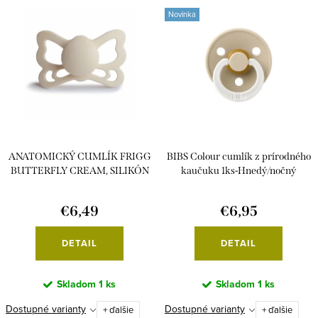
Novinka
ANATOMICKÝ CUMLÍK FRIGG
BIBS Colour cumlík z prírodného
BUTTERFLY CREAM, SILIKÓN
kaučuku 1ks-Hnedý/nočný
€6,49
€6,95
DETAIL
DETAIL
Skladom
1 ks
Skladom
1 ks
Dostupné varianty
Dostupné varianty
+ ďalšie
+ ďalšie