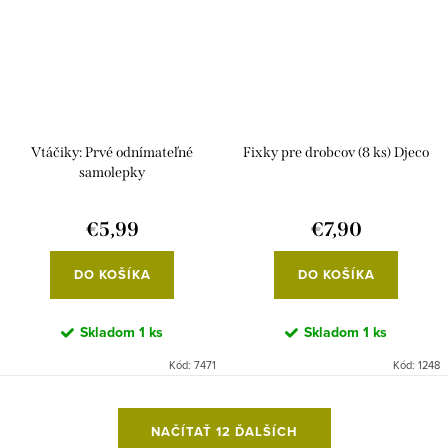
Vtáčiky: Prvé odnímateľné
Fixky pre drobcov (8 ks) Djeco
samolepky
€5,99
€7,90
DO KOŠÍKA
DO KOŠÍKA
Skladom
1 ks
Skladom
1 ks
Kód:
7471
Kód:
1248
O
NAČÍTAŤ 12 ĎALŠÍCH
v