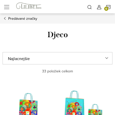
Prejsť
N
na
obsah
Predávané značky
K
Djeco
R
Najlacnejšie
a
Najdrahšie
33
položiek celkom
d
e
Najpredávanejšie
V
n
ý
Abecedne
i
p
e
i