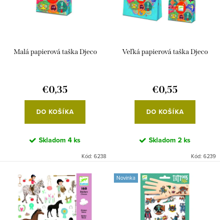
p
s
r
p
o
r
d
Malá papierová taška Djeco
Veľká papierová taška Djeco
o
u
d
k
u
€0,35
€0,55
t
k
o
DO KOŠÍKA
DO KOŠÍKA
t
v
o
Skladom
4 ks
Skladom
2 ks
v
Kód:
6238
Kód:
6239
Novinka