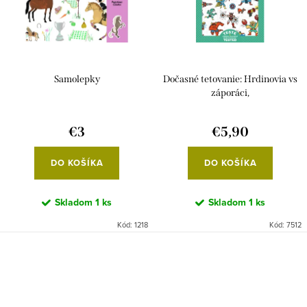
Samolepky
Dočasné tetovanie: Hrdinovia vs
záporáci,
€3
€5,90
DO KOŠÍKA
DO KOŠÍKA
Skladom
1 ks
Skladom
1 ks
Kód:
1218
Kód:
7512