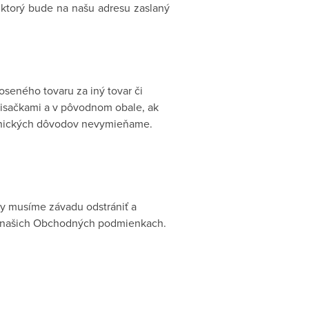
ktorý bude na našu adresu zaslaný
eného tovaru za iný tovar či
visačkami a v pôvodnom obale, ak
gienických dôvodov nevymieňame.
dy musíme závadu odstrániť a
e v našich Obchodných podmienkach.