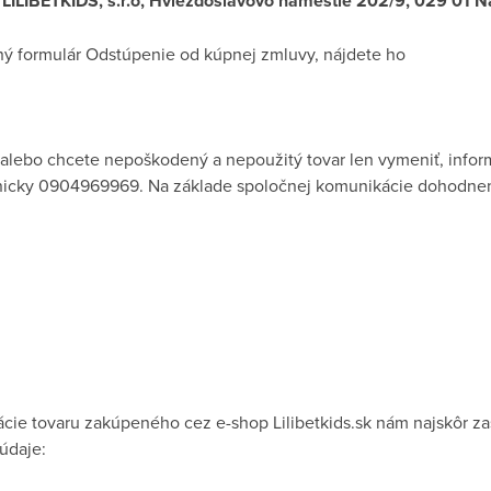
: LILIBETKIDS, s.r.o, Hviezdoslavovo námestie 202/9, 029 01
ený formulár Odstúpenie od kúpnej zmluvy, nájdete ho
alebo chcete nepoškodený a nepoužitý tovar len vymeniť, inform
onicky 0904969969. Na základe spoločnej komunikácie dohodnem
ie tovaru zakúpeného cez e-shop Lilibetkids.sk nám najskôr zaš
údaje: