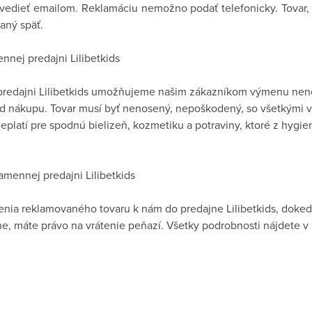
edieť emailom. Reklamáciu nemožno podať telefonicky. Tovar, 
aný späť.
nej predajni Lilibetkids
redajni Lilibetkids umožňujeme našim zákazníkom výmenu nenos
od nákupu. Tovar musí byť nenosený, nepoškodený, so všetkými 
 neplatí pre spodnú bielizeň, kozmetiku a potraviny, ktoré z hy
mennej predajni Lilibetkids
čenia reklamovaného tovaru k nám do predajne Lilibetkids, doke
tane, máte právo na vrátenie peňazí. Všetky podrobnosti nájdet