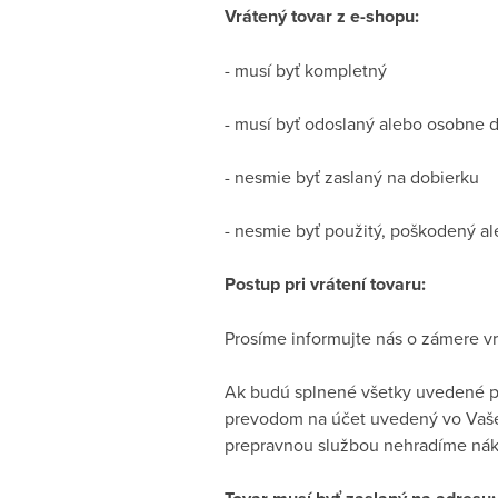
Vrátený tovar z e-shopu:
- musí byť kompletný
- musí byť odoslaný alebo osobne d
- nesmie byť zaslaný na dobierku
- nesmie byť použitý, poškodený a
Postup pri vrátení tovaru:
Prosíme informujte nás o zámere vrá
Ak budú splnené všetky uvedené po
prevodom na účet uvedený vo Vašej 
prepravnou službou nehradíme nákl