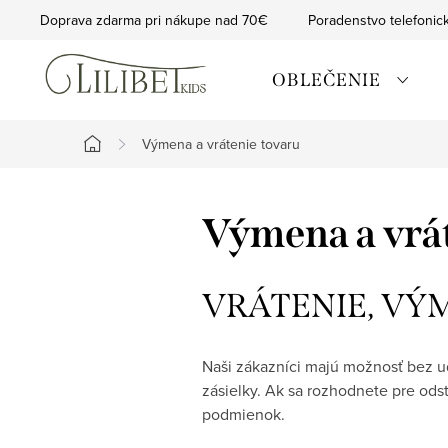
Prejsť
Doprava zdarma pri nákupe nad 70€
Poradenstvo telefonic
na
obsah
OBLEČENIE
Výmena a vrátenie tovaru
Domov
Výmena a vrát
VRÁTENIE, VÝ
Naši zákazníci majú možnosť bez u
zásielky. Ak sa rozhodnete pre od
podmienok.