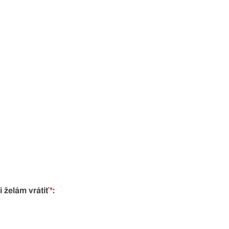
i želám vrátiť
*
: