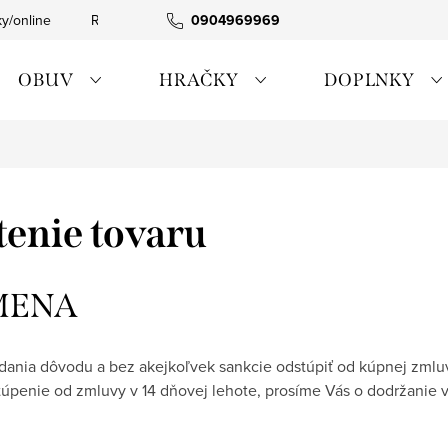
ky/online
Rýchla expedícia
0904969969
Tovar skladom
0911885090
OBUV
HRAČKY
DOPLNKY
enie tovaru
MENA
dania dôvodu a bez akejkoľvek sankcie odstúpiť od kúpnej zmluv
stúpenie od zmluvy v 14 dňovej lehote, prosíme Vás o dodržanie