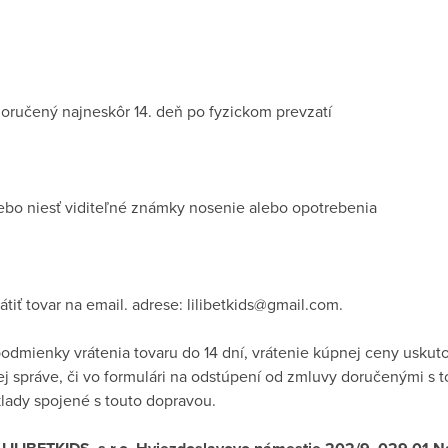
oručený najneskôr 14. deň po fyzickom prevzatí
lebo niesť viditeľné známky nosenie alebo opotrebenia
tiť tovar na email. adrese: lilibetkids@gmail.com.
dmienky vrátenia tovaru do 14 dní, vrátenie kúpnej ceny usku
správe, či vo formulári na odstúpení od zmluvy doručenými s t
ady spojené s touto dopravou.