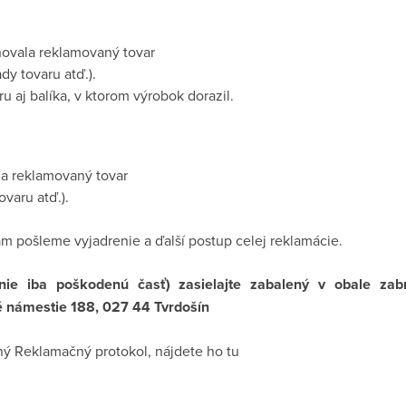
hovala reklamovaný tovar
y tovaru atď.).
 aj balíka, v ktorom výrobok dorazil.
la reklamovaný tovar
varu atď.).
m pošleme vyjadrenie a ďalší postup celej reklamácie.
nie iba poškodenú časť) zasielajte zabalený v obale za
né námestie 188, 027 44 Tvrdošín
ený Reklamačný protokol, nájdete ho tu