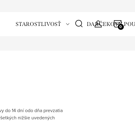
NÁKU
STAROSTLIVOSŤ
DARČEKOVÝ PO
KOŠÍ
y do 14 dní odo dňa prevzatia
 všetkých nižšie uvedených