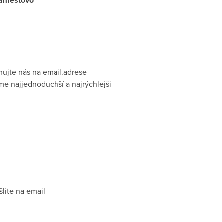
 Námestovo
ujte nás na email.adrese
e najjednoduchší a najrýchlejší
lite na email