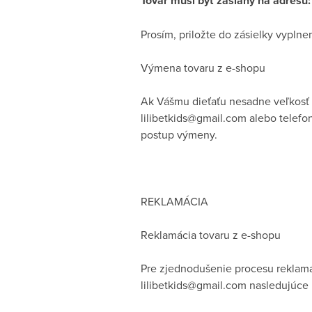
Tovar musí byť zaslaný na adresu
Prosím, priložte do zásielky vypln
Výmena tovaru z e-shopu
Ak Vášmu dieťaťu nesadne veľkosť 
lilibetkids@gmail.com alebo telef
postup výmeny.
REKLAMÁCIA
Reklamácia tovaru z e-shopu
Pre zjednodušenie procesu reklamác
lilibetkids@gmail.com nasledujúce 