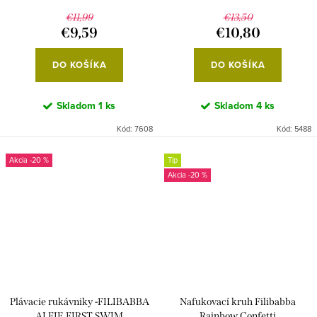
€11,99
€13,50
€9,59
€10,80
DO KOŠÍKA
DO KOŠÍKA
Skladom
1 ks
Skladom
4 ks
Kód:
7608
Kód:
5488
-20 %
Tip
-20 %
Plávacie rukávniky -FILIBABBA
Nafukovací kruh Filibabba
ALFIE FIRST SWIM
Rainbow Confetti