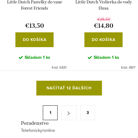
Little Dutch Pastelky do vane
Little Dutch Vedierka do vody
Forest Friends
Husa
€18,50
€13,50
€14,80
DO KOŠÍKA
DO KOŠÍKA
Skladom
1 ks
Skladom
1 ks
Kód:
6831
Kód:
4817
O
NAČÍTAŤ 12 ĎALŠÍCH
v
l
á
S
1
3
d
t
a
Poradenstvo
r
Telefonicky/online
c
á