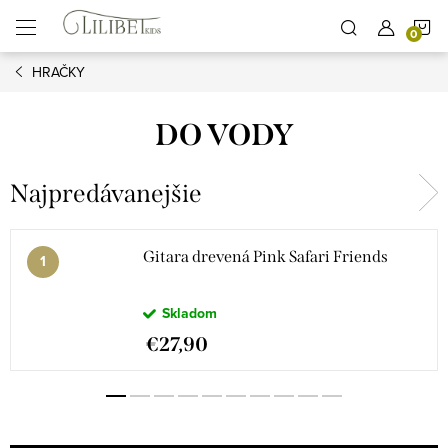
Prejsť
N
na
obsah
HRAČKY
K
DO VODY
Najpredávanejšie
Gitara drevená Pink Safari Friends
Skladom
€27,90