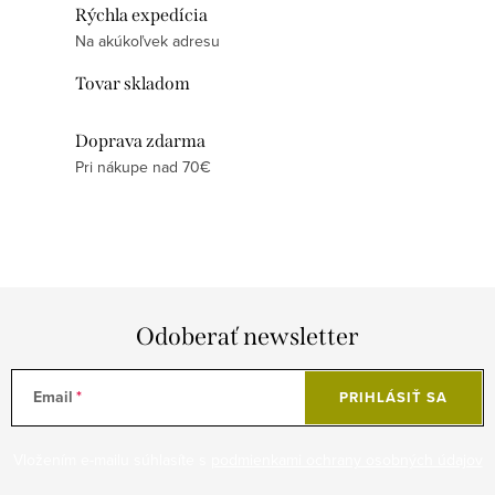
i
n
Rýchla expedícia
e
k
Na akúkoľvek adresu
p
o
Tovar skladom
r
v
v
a
Doprava zdarma
k
n
Pri nákupe nad 70€
y
i
v
e
ý
p
i
s
Odoberať newsletter
u
Email
PRIHLÁSIŤ SA
Vložením e-mailu súhlasíte s
podmienkami ochrany osobných údajov