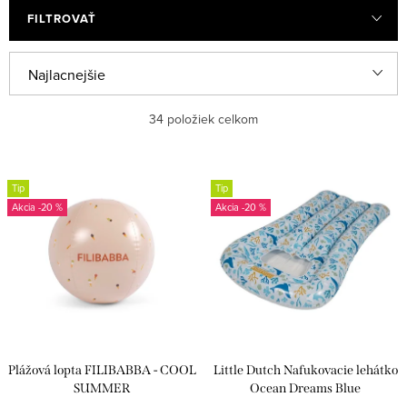
FILTROVAŤ
V
R
Najlacnejšie
ý
a
Najdrahšie
34
položiek celkom
p
d
i
e
Najpredávanejšie
s
n
Tip
Tip
Abecedne
-20 %
-20 %
p
i
r
e
o
p
d
r
u
o
k
d
Plážová lopta FILIBABBA - COOL
Little Dutch Nafukovacie lehátko
t
u
SUMMER
Ocean Dreams Blue