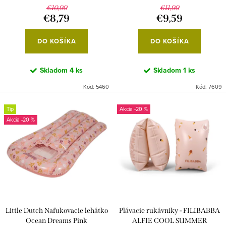
o
k
€10,99
€11,99
€8,79
€9,59
v
t
o
DO KOŠÍKA
DO KOŠÍKA
v
Skladom
4 ks
Skladom
1 ks
Kód:
5460
Kód:
7609
Tip
-20 %
-20 %
Little Dutch Nafukovacie lehátko
Plávacie rukávniky - FILIBABBA
Ocean Dreams Pink
ALFIE COOL SUMMER