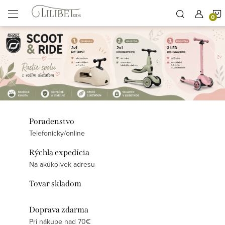
Prejsť
na
obsah
P
Predchádza
r
a
j
e
Poradenstvo
m
Telefonicky/online
e
Rýchla expedícia
Na akúkoľvek adresu
V
Tovar skladom
á
m
Doprava zdarma
Pri nákupe nad 70€