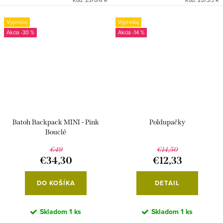
Kód:
2570/6 R
Kód:
2573/3 R
Výpredaj
Výpredaj
-30 %
-14 %
Batoh Backpack MINI - Pink
Poldupačky
Bouclé
€49
€14,50
€34,30
€12,33
DO KOŠÍKA
DETAIL
Skladom
1 ks
Skladom
1 ks