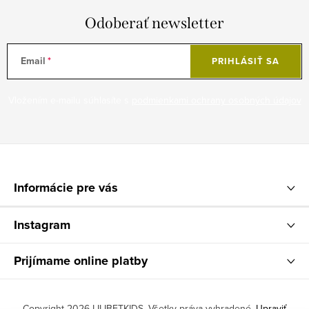
Odoberať newsletter
Email
PRIHLÁSIŤ SA
Vložením e-mailu súhlasíte s
podmienkami ochrany osobných údajov
Z
á
Informácie pre vás
p
ä
Instagram
t
Prijímame online platby
i
e
Copyright 2026
LILIBETKIDS
. Všetky práva vyhradené.
Upraviť