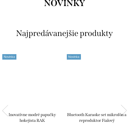
NOVINKY
Najpredávanejšie produkty
Novinka
Novinka
Inovatívne modré papučky
Bluetooth Karaoke set mikrofón a
hokejista RAK
reproduktor Fialový