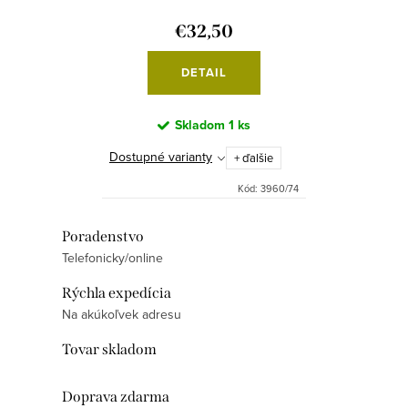
o
k
€32,50
v
t
o
DETAIL
v
Skladom
1 ks
Dostupné varianty
+ ďalšie
Kód:
3960/74
O
Poradenstvo
Telefonicky/online
v
l
Rýchla expedícia
á
Na akúkoľvek adresu
d
Tovar skladom
a
c
Doprava zdarma
i