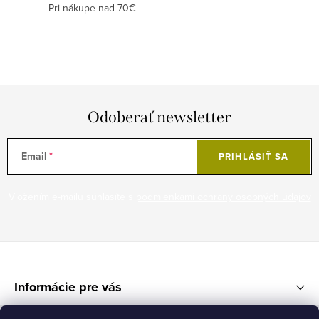
Pri nákupe nad 70€
e
p
r
v
k
y
Odoberať newsletter
v
ý
Email
PRIHLÁSIŤ SA
p
i
Vložením e-mailu súhlasíte s
podmienkami ochrany osobných údajov
s
u
Z
á
Informácie pre vás
p