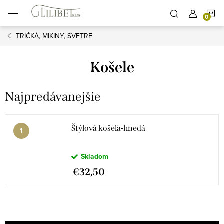
Prejsť
N
na
obsah
TRIČKÁ, MIKINY, SVETRE
K
Košele
Najpredávanejšie
Štýlová košeľa-hnedá
Skladom
€32,50