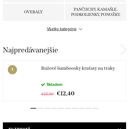
PANČUCHY, KAMAŠLE,
OVERALY
PODKOLIENKY, PONOŽKY,
KRAŤASY
Všetky kategórie
PLAVKY
PYŽAMÁ
Najpredávanejšie
SÚPRAVY
ŠATY, SUKNE
Ružové bamboosky kraťasy na traky
Skladom
€12,40
€15,50