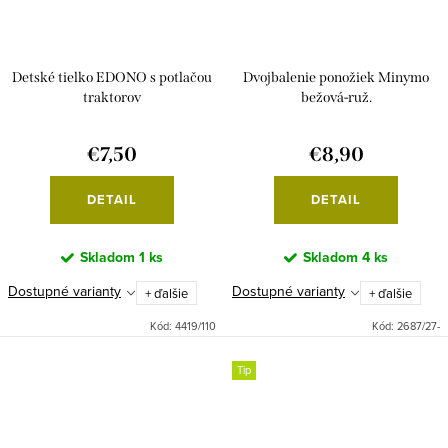
Detské tielko EDONO s potlačou
Dvojbalenie ponožiek Minymo
traktorov
bežová-ruž.
€7,50
€8,90
DETAIL
DETAIL
Skladom
1 ks
Skladom
4 ks
Dostupné varianty
Dostupné varianty
+ ďalšie
+ ďalšie
Kód:
4419/110
Kód:
2687/27-
Tip