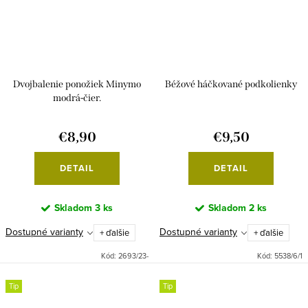
Dvojbalenie ponožiek Minymo
Béžové háčkované podkolienky
modrá-čier.
€8,90
€9,50
DETAIL
DETAIL
Skladom
3 ks
Skladom
2 ks
Dostupné varianty
Dostupné varianty
+ ďalšie
+ ďalšie
Kód:
2693/23-
Kód:
5538/6/1
Tip
Tip