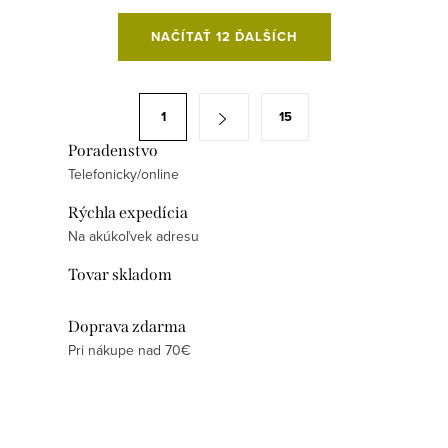
O
NAČÍTAŤ 12 ĎALŠÍCH
v
l
á
S
1
15
d
t
a
Poradenstvo
r
Telefonicky/online
c
á
i
n
Rýchla expedícia
e
k
Na akúkoľvek adresu
p
o
Tovar skladom
r
v
v
a
Doprava zdarma
k
n
Pri nákupe nad 70€
y
i
v
e
ý
p