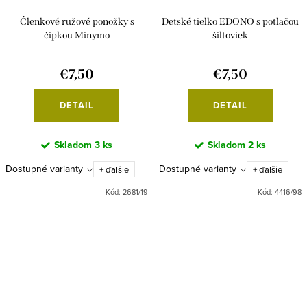
Členkové ružové ponožky s
Detské tielko EDONO s potlačou
čipkou Minymo
šiltoviek
€7,50
€7,50
DETAIL
DETAIL
Skladom
3 ks
Skladom
2 ks
Dostupné varianty
Dostupné varianty
+ ďalšie
+ ďalšie
Kód:
2681/19
Kód:
4416/98