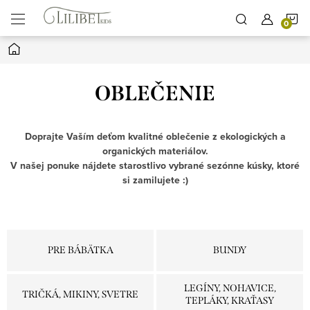
Prejsť
N
na
obsah
Domov
K
OBLEČENIE
Doprajte Vaším deťom kvalitné oblečenie z ekologických a
organických materiálov.
V našej ponuke nájdete starostlivo vybrané sezónne kúsky, ktoré
si zamilujete :)
PRE BÁBÄTKA
BUNDY
LEGÍNY, NOHAVICE,
TRIČKÁ, MIKINY, SVETRE
TEPLÁKY, KRAŤASY