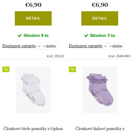
o
k
€6,90
€6,90
v
t
o
DETAIL
DETAIL
v
Skladom
4 ks
Skladom
3 ks
Dostupné varianty
Dostupné varianty
+ ďalšie
+ ďalšie
Kód:
2552/2
Kód:
2549/4RO
Tip
Tip
Členkové biele ponožky s čipkou
Členkové fialové ponožky s