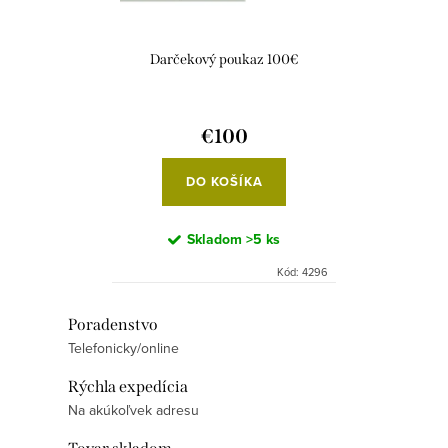
Darčekový poukaz 100€
€100
DO KOŠÍKA
Skladom
>5 ks
Kód:
4296
O
Poradenstvo
Telefonicky/online
v
l
Rýchla expedícia
á
Na akúkoľvek adresu
d