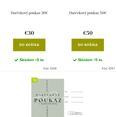
u
o
k
d
Darčekový poukaz 30€
Darčekový poukaz 50€
t
u
o
k
€30
€50
v
t
o
DO KOŠÍKA
DO KOŠÍKA
v
Skladom
>5 ks
Skladom
>5 ks
Kód:
4298
Kód:
4297
Tip