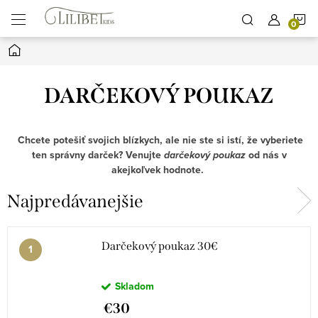
Prejsť
N
na
obsah
Domov
K
DARČEKOVÝ POUKAZ
Chcete potešiť svojich blízkych, ale nie ste si istí, že vyberiete
ten správny darček? Venujte
darčekový poukaz
od nás v
akejkoľvek hodnote.
Najpredávanejšie
Darčekový poukaz 30€
Skladom
€30