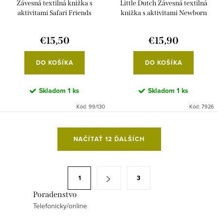
Závesná textilná knižka s
Little Dutch Závesná textilná
aktivitami Safari Friends
knižka s aktivitami Newborn
Naturals
€15,50
€15,90
DO KOŠÍKA
DO KOŠÍKA
Skladom
1 ks
Skladom
1 ks
Kód:
99/130
Kód:
7926
O
NAČÍTAŤ 12 ĎALŠÍCH
v
l
á
S
1
3
d
t
a
Poradenstvo
r
Telefonicky/online
c
á