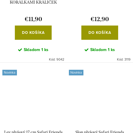
KORÁLKAMI KRÁLIČEK
NEWBORN NATURALS
€11,90
€12,90
DO KOŠÍKA
DO KOŠÍKA
Skladom
1 ks
Skladom
1 ks
Kód:
9042
Kód:
3119
Novinka
Novinka
Lev plyšový 17 cm Safari Friends
Slon plyšový Safari Friends