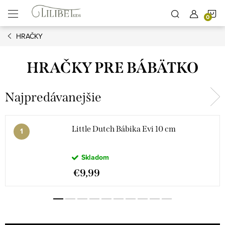
Prejsť
N
na
obsah
HRAČKY
K
HRAČKY PRE BÁBÄTKO
Najpredávanejšie
Little Dutch Bábika Evi 10 cm
Skladom
€9,99