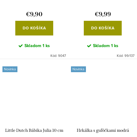
€9,90
€9,99
DO KOŠÍKA
DO KOŠÍKA
Skladom
1 ks
Skladom
1 ks
Kód:
9047
Kód:
99/137
Novinka
Novinka
Little Dutch Bábika Julia 10 cm
Hrkálka s guľôčkami modrá