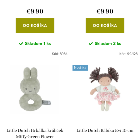
o
k
€9,90
€9,90
v
t
o
DO KOŠÍKA
DO KOŠÍKA
v
Skladom
1 ks
Skladom
3 ks
Kód:
8934
Kód:
99/128
Novinka
Little Dutch Hrkálka králiček
Little Dutch Bábika Evi 10 cm
Miffy Green Flower