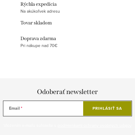
i
n
Rýchla expedícia
e
k
Na akúkoľvek adresu
p
o
Tovar skladom
r
v
v
a
Doprava zdarma
k
n
Pri nákupe nad 70€
y
i
v
e
ý
p
i
s
Odoberať newsletter
u
Email
PRIHLÁSIŤ SA
Vložením e-mailu súhlasíte s
podmienkami ochrany osobných údajov