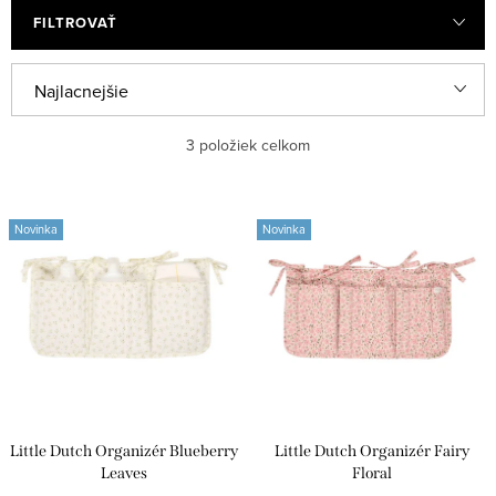
FILTROVAŤ
V
R
Najlacnejšie
ý
a
Najdrahšie
3
položiek celkom
p
d
i
e
Najpredávanejšie
s
n
Novinka
Novinka
Abecedne
p
i
r
e
o
p
d
r
u
o
k
d
Little Dutch Organizér Blueberry
Little Dutch Organizér Fairy
t
u
Leaves
Floral