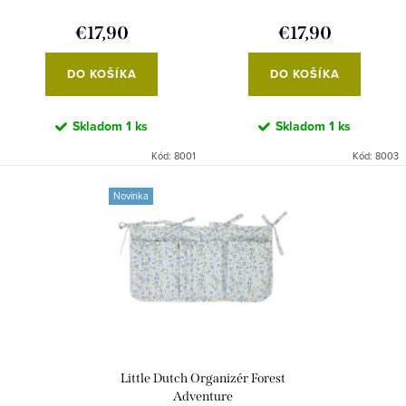
o
k
€17,90
€17,90
v
t
o
DO KOŠÍKA
DO KOŠÍKA
v
Skladom
1 ks
Skladom
1 ks
Kód:
8001
Kód:
8003
Novinka
Little Dutch Organizér Forest
Adventure