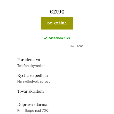
€17,90
DO KOŠÍKA
Skladom
1 ks
Kód:
8002
O
Poradenstvo
Telefonicky/online
v
l
Rýchla expedícia
á
Na akúkoľvek adresu
d
Tovar skladom
a
c
Doprava zdarma
i
Pri nákupe nad 70€
e