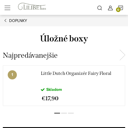
Prejsť
N
na
obsah
DOPLNKY
K
Úložné boxy
Najpredávanejšie
Little Dutch Organizér Fairy Floral
Skladom
€17,90