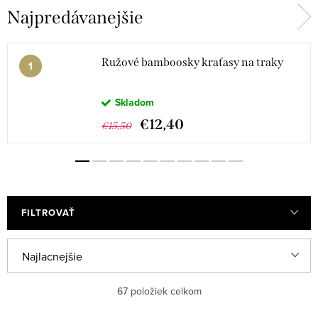
Najpredávanejšie
Ružové bamboosky kraťasy na traky
Skladom
€12,40
€15,50
FILTROVAŤ
V
R
Najlacnejšie
ý
a
Najdrahšie
67
položiek celkom
p
d