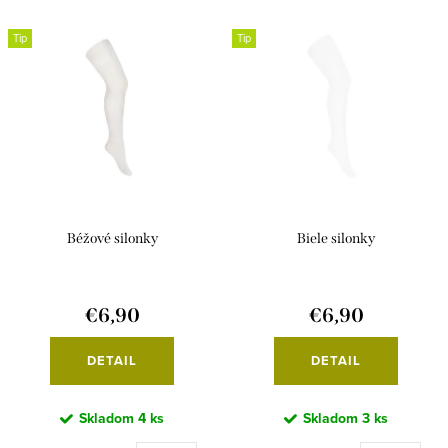
i
e
Najpredávanejšie
s
n
Tip
Tip
Abecedne
p
i
r
e
o
p
d
r
u
o
k
d
Béžové silonky
Biele silonky
t
u
o
k
€6,90
€6,90
v
t
o
DETAIL
DETAIL
v
Skladom
4 ks
Skladom
3 ks