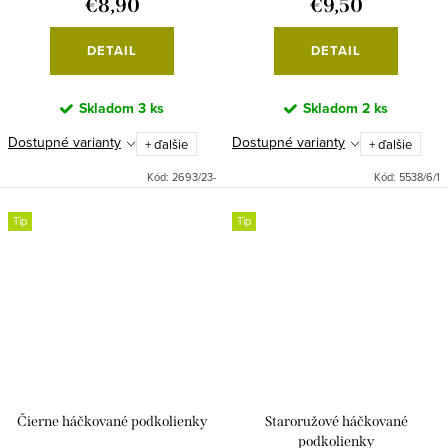
€8,90
€9,50
DETAIL
DETAIL
Skladom
3 ks
Skladom
2 ks
Dostupné varianty
Dostupné varianty
+ ďalšie
+ ďalšie
Kód:
2693/23-
Kód:
5538/6/1
Tip
Tip
Čierne háčkované podkolienky
Staroružové háčkované
podkolienky