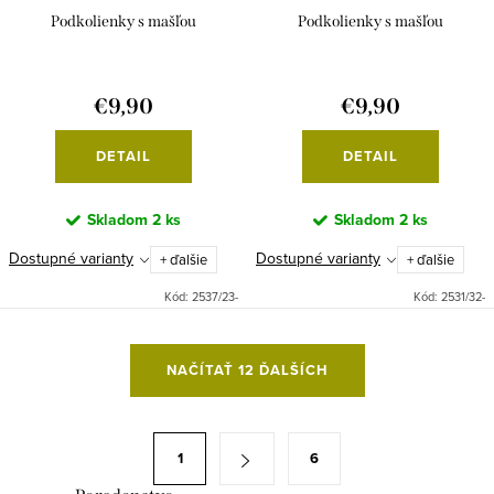
Podkolienky s mašľou
Podkolienky s mašľou
€9,90
€9,90
DETAIL
DETAIL
Skladom
2 ks
Skladom
2 ks
Dostupné varianty
Dostupné varianty
+ ďalšie
+ ďalšie
Kód:
2537/23-
Kód:
2531/32-
O
NAČÍTAŤ 12 ĎALŠÍCH
v
l
á
S
1
6
d
t