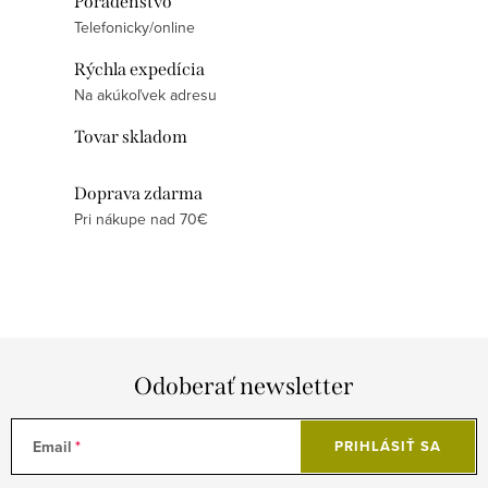
a
Poradenstvo
r
Telefonicky/online
c
á
i
n
Rýchla expedícia
e
k
Na akúkoľvek adresu
p
o
Tovar skladom
r
v
v
a
Doprava zdarma
k
n
Pri nákupe nad 70€
y
i
v
e
ý
p
i
s
Odoberať newsletter
u
Email
PRIHLÁSIŤ SA