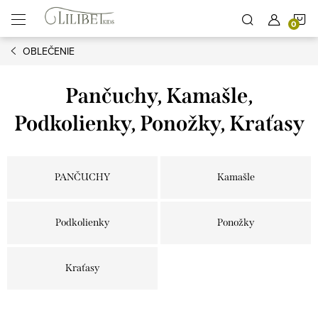
Prejsť
N
na
obsah
OBLEČENIE
K
Pančuchy, Kamašle,
Podkolienky, Ponožky, Kraťasy
PANČUCHY
Kamašle
Podkolienky
Ponožky
Kraťasy