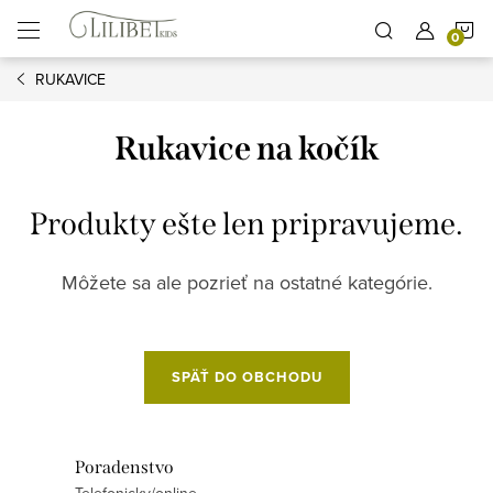
Prejsť
N
na
obsah
RUKAVICE
K
Rukavice na kočík
Produkty ešte len pripravujeme.
Môžete sa ale pozrieť na ostatné kategórie.
SPÄŤ DO OBCHODU
Poradenstvo