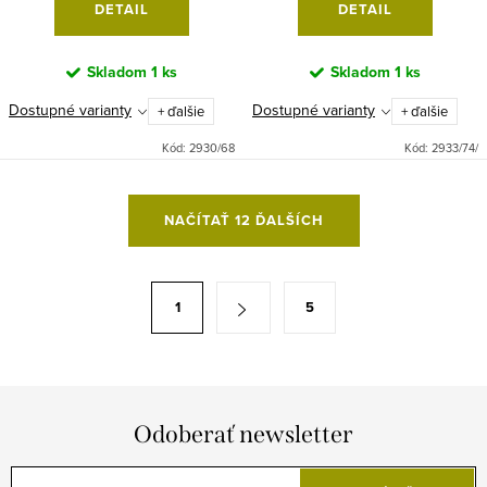
DETAIL
DETAIL
Skladom
1 ks
Skladom
1 ks
Dostupné varianty
Dostupné varianty
+ ďalšie
+ ďalšie
Kód:
2930/68
Kód:
2933/74/
O
NAČÍTAŤ 12 ĎALŠÍCH
v
l
á
S
1
5
d
t
a
r
c
á
i
n
e
Odoberať newsletter
k
p
o