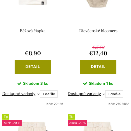
p
s
r
p
o
r
d
Béžová čiapka
Dievčenské bloomers
o
u
d
k
€15,50
u
€8,90
€12,40
t
k
o
DETAIL
DETAIL
t
v
o
Skladom
3 ks
Skladom
1 ks
v
Dostupné varianty
Dostupné varianty
+ ďalšie
+ ďalšie
Kód:
2211/M
Kód:
2702/86/
Tip
Tip
-20 %
-20 %