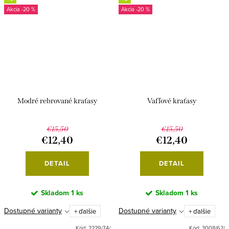
-20 %
-20 %
Modré rebrované kraťasy
Vafľové kraťasy
€15,50
€15,50
€12,40
€12,40
DETAIL
DETAIL
Skladom
1 ks
Skladom
1 ks
Dostupné varianty
Dostupné varianty
+ ďalšie
+ ďalšie
Kód:
2229/74/
Kód:
3008/62/