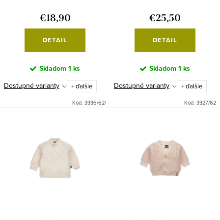
o
k
€18,90
€25,50
v
t
o
DETAIL
DETAIL
v
Skladom
1 ks
Skladom
1 ks
Dostupné varianty
Dostupné varianty
+ ďalšie
+ ďalšie
Kód:
3336/62/
Kód:
3327/62