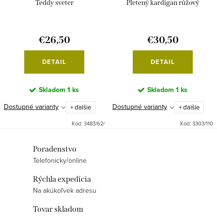
Teddy sveter
Pletený kardigan rúžový
€26,50
€30,50
DETAIL
DETAIL
Skladom
1 ks
Skladom
1 ks
Dostupné varianty
Dostupné varianty
+ ďalšie
+ ďalšie
Kód:
3483/62/
Kód:
3303/110
O
Poradenstvo
Telefonicky/online
v
l
Rýchla expedícia
á
Na akúkoľvek adresu
d
Tovar skladom
a