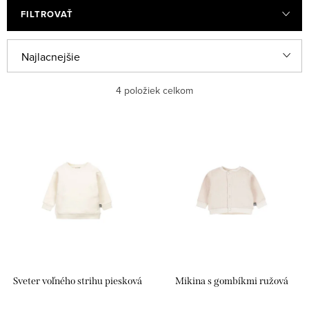
FILTROVAŤ
V
R
Najlacnejšie
ý
a
Najdrahšie
4
položiek celkom
p
d
i
e
Najpredávanejšie
s
n
Abecedne
p
i
r
e
o
p
d
r
u
o
k
d
Sveter voľného strihu piesková
Mikina s gombíkmi ružová
t
u