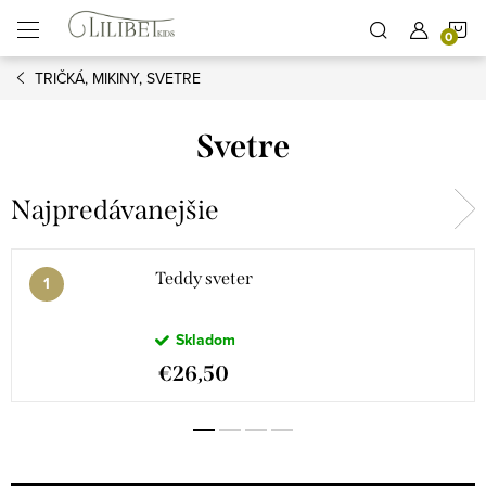
Prejsť
N
na
obsah
TRIČKÁ, MIKINY, SVETRE
K
Svetre
Najpredávanejšie
Teddy sveter
Skladom
€26,50