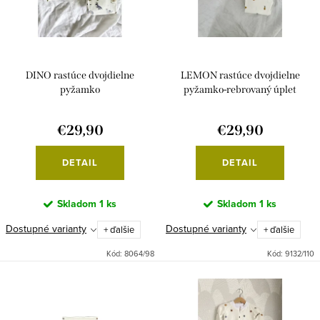
p
s
r
p
o
r
d
DINO rastúce dvojdielne
LEMON rastúce dvojdielne
o
u
pyžamko
pyžamko-rebrovaný úplet
d
k
u
€29,90
€29,90
t
k
o
DETAIL
DETAIL
t
v
o
Skladom
1 ks
Skladom
1 ks
v
Dostupné varianty
Dostupné varianty
+ ďalšie
+ ďalšie
Kód:
8064/98
Kód:
9132/110