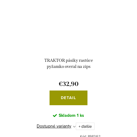
TRAKTOR pásiky rastúce
pyžamko overal na zips
€32,90
DETAIL
Skladom
1 ks
Dostupné varianty
+ ďalšie
Kód:
8982/62