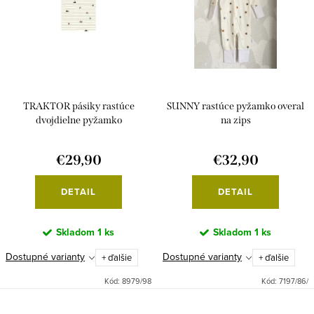
TRAKTOR pásiky rastúce
SUNNY rastúce pyžamko overal
dvojdielne pyžamko
na zips
€29,90
€32,90
DETAIL
DETAIL
Skladom
1 ks
Skladom
1 ks
Dostupné varianty
Dostupné varianty
+ ďalšie
+ ďalšie
Kód:
8979/98
Kód:
7197/86/