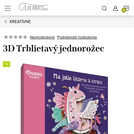
Prejsť
N
na
obsah
KREATÍVNE
K
Podrobnosti hodnotenia
Neohodnotené
3D Trblietavý jednorožec
Tip