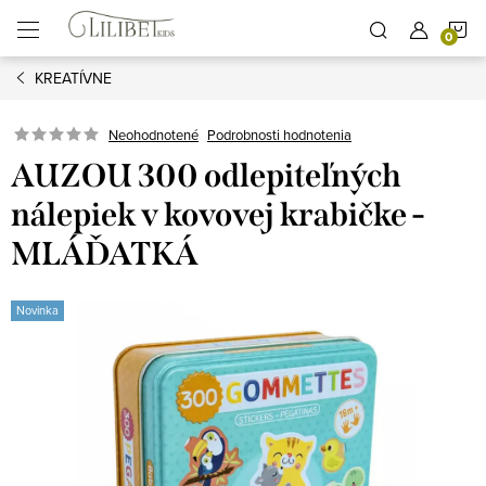
Prejsť
N
na
obsah
KREATÍVNE
K
Podrobnosti hodnotenia
Neohodnotené
AUZOU 300 odlepiteľných
nálepiek v kovovej krabičke -
MLÁĎATKÁ
Novinka