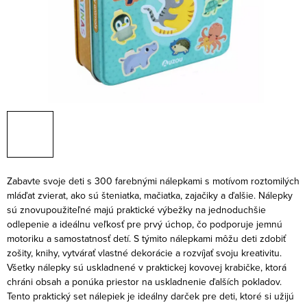
Zabavte svoje deti s 300 farebnými nálepkami s motívom roztomilých
mláďat zvierat, ako sú šteniatka, mačiatka, zajačiky a ďalšie. Nálepky
sú znovupoužiteľné majú praktické výbežky na jednoduchšie
odlepenie a ideálnu veľkosť pre prvý úchop, čo podporuje jemnú
motoriku a samostatnosť detí. S týmito nálepkami môžu deti zdobiť
zošity, knihy, vytvárať vlastné dekorácie a rozvíjať svoju kreativitu.
Všetky nálepky sú uskladnené v praktickej kovovej krabičke, ktorá
chráni obsah a ponúka priestor na uskladnenie ďalších pokladov.
Tento praktický set nálepiek je ideálny darček pre deti, ktoré si užijú