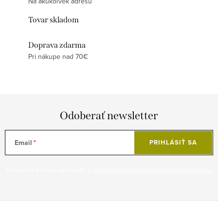
Na akúkoľvek adresu
Tovar skladom
Doprava zdarma
Pri nákupe nad 70€
Odoberať newsletter
Email
PRIHLÁSIŤ SA
Vložením e-mailu súhlasíte s
podmienkami ochrany osobných údajov
Z