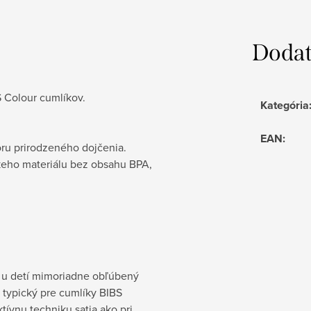
Dodat
S Colour cumlíkov.
Kategória
EAN
:
ru prirodzeného dojčenia.
keho materiálu bez obsahu BPA,
e u detí mimoriadne obľúbený
ar typický pre cumlíky BIBS
ívnu techniku satia ako pri