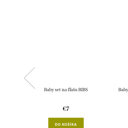
K SO
Baby set na fľašu BIBS
Baby
qua
€7
DO KOŠÍKA