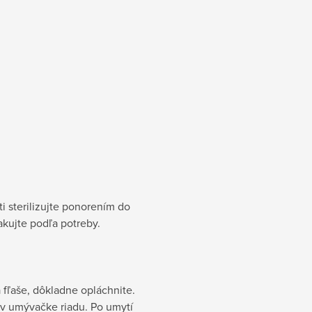
i sterilizujte ponorením do
akujte podľa potreby.
 fľaše, dôkladne opláchnite.
ť v umývačke riadu. Po umytí