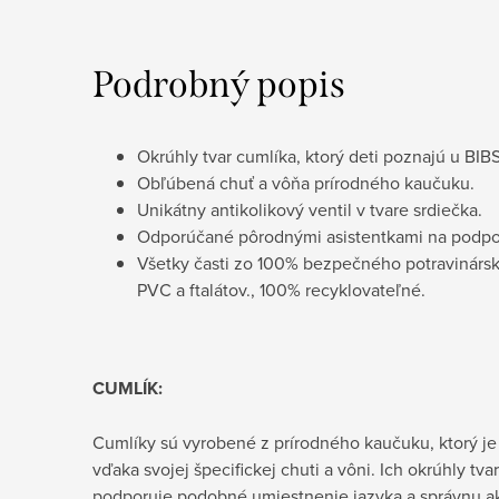
Podrobný popis
Okrúhly tvar cumlíka, ktorý deti poznajú u BIB
Obľúbená chuť a vôňa prírodného kaučuku.
Unikátny antikolikový ventil v tvare srdiečka.
Odporúčané pôrodnými asistentkami na podpo
Všetky časti zo 100% bezpečného potravinárs
PVC a ftalátov., 100% recyklovateľné.
CUMLÍK:
Cumlíky sú vyrobené z prírodného kaučuku, ktorý j
vďaka svojej špecifickej chuti a vôni. Ich okrúhly tv
podporuje podobné umiestnenie jazyka a správnu akt