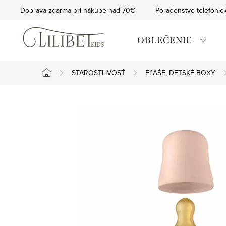
Prejsť
Doprava zdarma pri nákupe nad 70€
Poradenstvo telefonic
na
obsah
OBLEČENIE
STAROSTLIVOSŤ
FĽAŠE, DETSKÉ BOXY
Domov