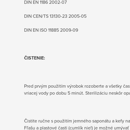
DIN EN 1186 2002-07
DIN CEN/TS 13130-23 2005-05
DIN EN ISO 11885 2009-09
ČISTENIE:
Pred prvým použitím výrobok rozoberte a všetky čast
vriacej vody po dobu 5 minút. Sterilizáciu neskôr op
Čistite ručne s použitím jemného saponátu a kefy na
Fľašu a plastové časti (cumlík nie!) je možné umýva