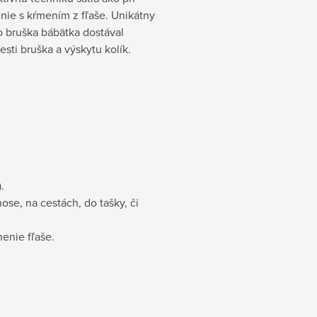
ie s kŕmením z fľaše. Unikátny
do bruška bábätka dostával
ti bruška a výskytu kolík.
.
ose, na cestách, do tašky, či
nenie fľaše.