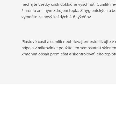
nechajte všetky časti dôkladne vyschnúť. Cumlík n
žiareniu ani iným zdrojom tepla. Z hygienických a
vymeňte za nový každých 4-6 týždňov.
Plastové časti a cumlík neohrievajte/nesterilizujte 
nápoja v mikrovlnke použite len samostatnú sklenen
kŕmením obsah premiešať a skontrolovať jeho teplot