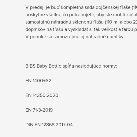
V predaji je buď kompletná sada dojčenskej fľaše (11
poskytne všetko, čo potrebujete, aby ste mohli zača
samostatnú náhradnú sklenenú fľašu (110 ml alebo 2
doplnkov na fľašu a vyskladať si tak veľkosť a farbu 
V ponuke sú samozrejme aj náhradné cumlíky.
BIBS Baby Bottle spĺňa nasledujúce normy:
EN 1400+A2
EN 14350:2020
EN 71-3-2019
DIN EN 12868 2017-04