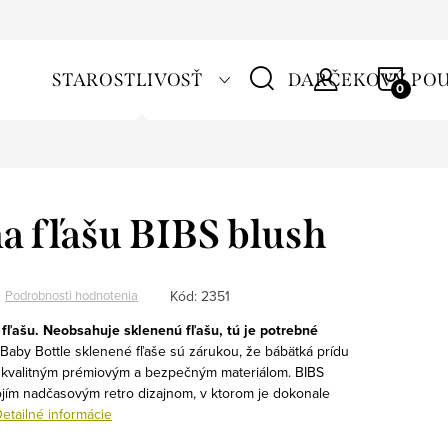
NÁKU
STAROSTLIVOSŤ
DARČEKOVÝ PO
KOŠÍ
na fľašu BIBS blush
Kód:
2351
Podrobnosti hodnotenia
 fľašu. Neobsahuje sklenenú fľašu, tú je potrebné
Baby Bottle sklenené fľaše sú zárukou, že bábätká prídu
s kvalitným prémiovým a bezpečným materiálom. BIBS
ojím nadčasovým retro dizajnom, v ktorom je dokonale
etailné informácie