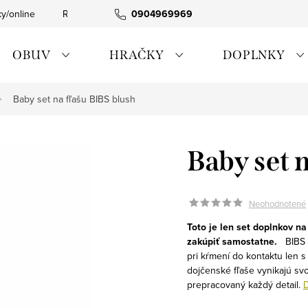
ky/online
Rýchla expedícia
0904969969
Tovar skladom
0911885090
OBUV
HRAČKY
DOPLNKY
Baby set na fľašu BIBS blush
Baby set 
Neohodnotené
Toto je len set doplnkov na
zakúpiť samostatne.
BIBS 
pri kŕmení do kontaktu len 
dojčenské fľaše vynikajú sv
prepracovaný každý detail.
D