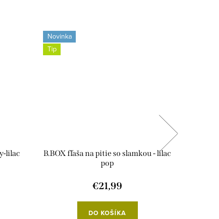
Novinka
Novinka
Tip
-lilac
B.BOX fľaša na pitie so slamkou - lilac
Little 
pop
€21,99
DO KOŠÍKA