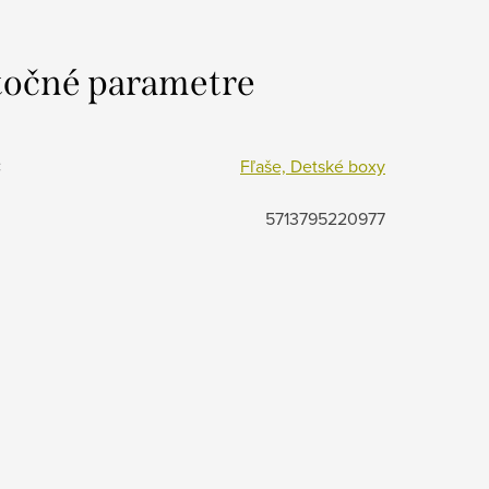
očné parametre
:
Fľaše, Detské boxy
5713795220977