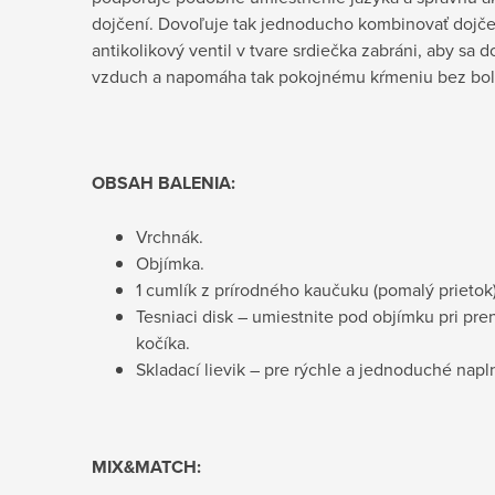
dojčení. Dovoľuje tak jednoducho kombinovať dojčen
antikolikový ventil v tvare srdiečka zabráni, aby sa 
vzduch a napomáha tak pokojnému kŕmeniu bez boles
OBSAH BALENIA:
Vrchnák.
Objímka.
1 cumlík z prírodného kaučuku (pomalý prietok)
Tesniaci disk – umiestnite pod objímku pri pren
kočíka.
Skladací lievik – pre rýchle a jednoduché napl
MIX&MATCH: