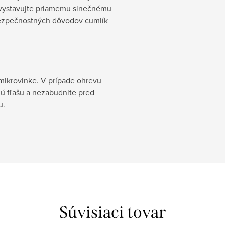
evystavujte priamemu slnečnému
 bezpečnostných dôvodov cumlík
v mikrovlnke. V prípade ohrevu
ú fľašu a nezabudnite pred
u.
Súvisiaci tovar