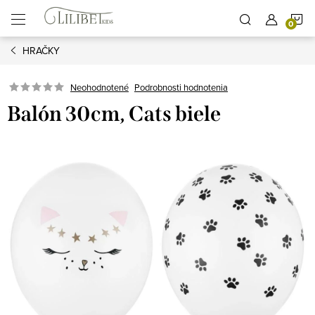
Prejsť
N
na
obsah
HRAČKY
K
Podrobnosti hodnotenia
Neohodnotené
Balón 30cm, Cats biele