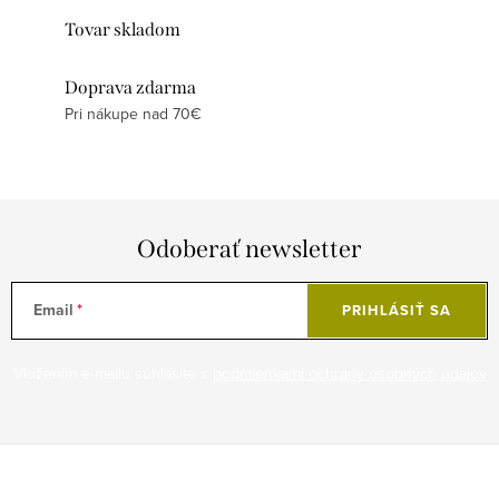
Tovar skladom
Doprava zdarma
Pri nákupe nad 70€
Odoberať newsletter
Email
PRIHLÁSIŤ SA
Vložením e-mailu súhlasíte s
podmienkami ochrany osobných údajov
Z
á