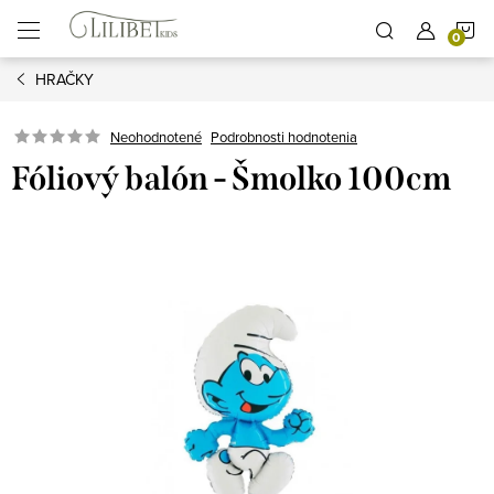
Prejsť
N
na
obsah
HRAČKY
K
Podrobnosti hodnotenia
Neohodnotené
Fóliový balón - Šmolko 100cm