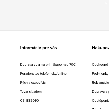
Vl
Z
á
Informácie pre vás
Nakupov
p
ä
Doprava zdarma pri nákupe nad 70€
Obchodné 
t
Poradenstvo telefonicky/online
Podmienky 
i
Rýchla expedícia
Reklamácie
e
Tovar skladom
Doprava a 
0911885090
Odstúpenie