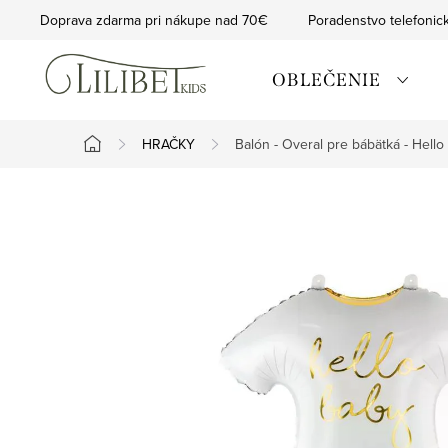
Prejsť
Doprava zdarma pri nákupe nad 70€
Poradenstvo telefonic
na
obsah
OBLEČENIE
HRAČKY
Balón - Overal pre bábätká - Hello
Domov