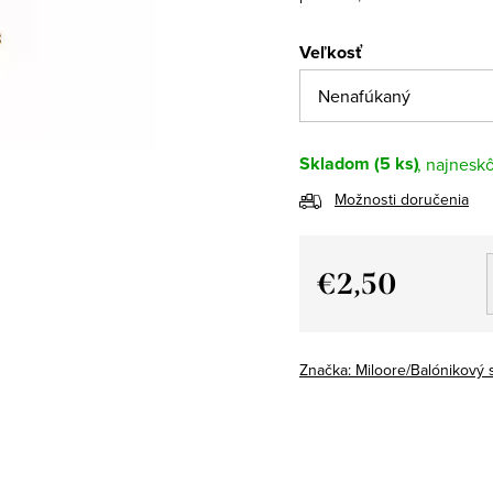
Veľkosť
Skladom
(5 ks)
Možnosti doručenia
€2,50
Jednotková
cena:
Značka:
Miloore/Balónikový 