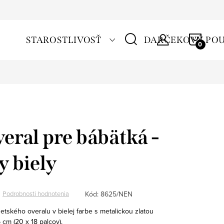
NÁKU
STAROSTLIVOSŤ
DARČEKOVÝ PO
KOŠÍ
veral pre bábätká -
y biely
Kód:
8625/NEN
Podrobnosti hodnotenia
detského overalu v bielej farbe s metalickou zlatou
 cm (20 x 18 palcov).