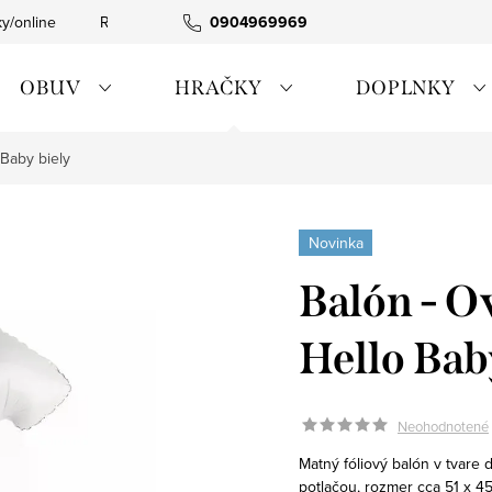
ky/online
Rýchla expedícia
0904969969
Tovar skladom
0911885090
OBUV
HRAČKY
DOPLNKY
 Baby biely
Novinka
Balón - O
Hello Bab
Neohodnotené
Matný fóliový balón v tvare 
potlačou, rozmer cca 51 x 45