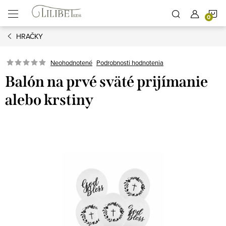
Prejsť
N
na
obsah
HRAČKY
K
Podrobnosti hodnotenia
Neohodnotené
Balón na prvé sväté prijímanie
alebo krstiny