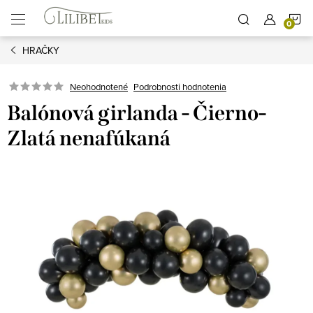
Prejsť
N
na
obsah
HRAČKY
K
Podrobnosti hodnotenia
Neohodnotené
Balónová girlanda - Čierno-
Zlatá nenafúkaná