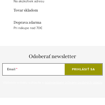
Na akúkoľvek adresu
Tovar skladom
Doprava zdarma
Pri nákupe nad 70€
Odoberať newsletter
Email
PRIHLÁSIŤ SA
Vložením e-mailu súhlasíte s
podmienkami ochrany osobných údajov
Z