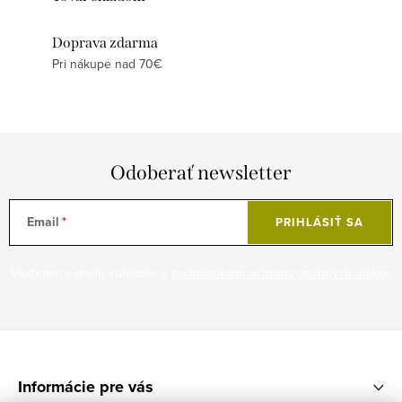
Doprava zdarma
Pri nákupe nad 70€
Odoberať newsletter
Email
PRIHLÁSIŤ SA
Vložením e-mailu súhlasíte s
podmienkami ochrany osobných údajov
Z
á
Informácie pre vás