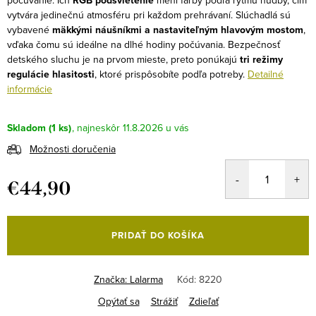
počúvanie. Ich
RGB podsvietenie
mení farby podľa rytmu hudby, čím
vytvára jedinečnú atmosféru pri každom prehrávaní. Slúchadlá sú
vybavené
mäkkými náušníkmi a nastaviteľným hlavovým mostom
,
vďaka čomu sú ideálne na dlhé hodiny počúvania. Bezpečnosť
detského sluchu je na prvom mieste, preto ponúkajú
tri režimy
regulácie hlasitosti
, ktoré prispôsobíte podľa potreby.
Detailné
informácie
Skladom
(1 ks)
11.8.2026
Možnosti doručenia
€44,90
Jednotková
cena:
PRIDAŤ DO KOŠÍKA
Značka:
Lalarma
Kód:
8220
Opýtať sa
Strážiť
Zdieľať