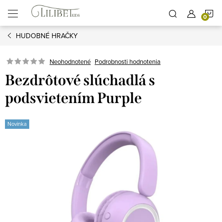
Prejsť
N
na
obsah
HUDOBNÉ HRAČKY
K
Podrobnosti hodnotenia
Neohodnotené
Bezdrôtové slúchadlá s
podsvietením Purple
Novinka