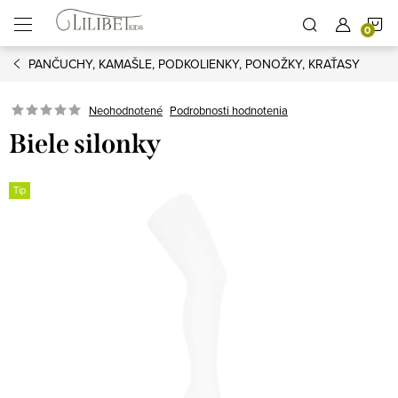
Prejsť
N
na
obsah
PANČUCHY, KAMAŠLE, PODKOLIENKY, PONOŽKY, KRAŤASY
K
Podrobnosti hodnotenia
Neohodnotené
Biele silonky
Tip