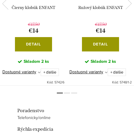
Čierny klobúk ENFANT
Ružový klobúk ENFANT
€17,50
€17,50
€14
€14
DETAIL
DETAIL
Skladom
2 ks
Skladom
2 ks
Dostupné varianty
Dostupné varianty
+ ďalšie
+ ďalšie
Kód:
5742/6
Kód:
5748/1-2
Poradenstvo
Telefonicky/online
Rýchla expedícia