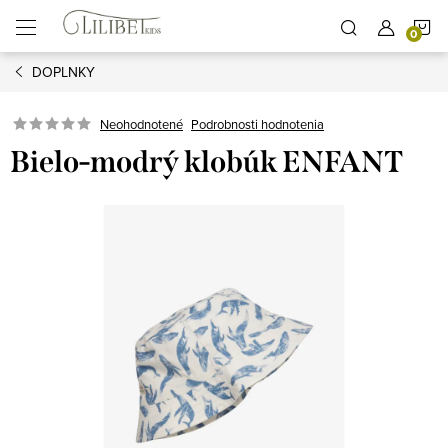
Prejsť
N
na
obsah
DOPLNKY
K
Podrobnosti hodnotenia
Neohodnotené
Bielo-modrý klobúk ENFANT