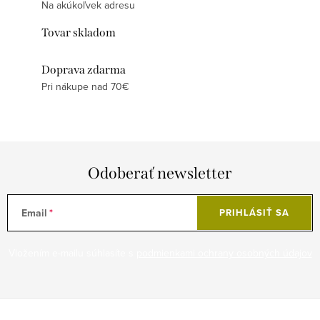
Na akúkoľvek adresu
Tovar skladom
Doprava zdarma
Pri nákupe nad 70€
Odoberať newsletter
Email
PRIHLÁSIŤ SA
Vložením e-mailu súhlasíte s
podmienkami ochrany osobných údajov
Z