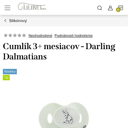
Prejsť
N
na
obsah
Silikónový
K
Podrobnosti hodnotenia
Neohodnotené
Cumlík 3+ mesiacov - Darling
Dalmatians
Novinka
Tip