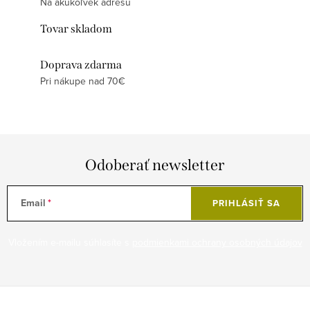
Na akúkoľvek adresu
Tovar skladom
Doprava zdarma
Pri nákupe nad 70€
Odoberať newsletter
Email
PRIHLÁSIŤ SA
Vložením e-mailu súhlasíte s
podmienkami ochrany osobných údajov
Z