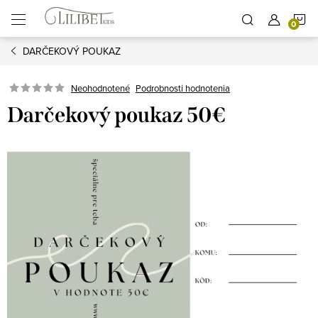
Prejsť
N
na
obsah
DARČEKOVÝ POUKAZ
K
Podrobnosti hodnotenia
Neohodnotené
Darčekový poukaz 50€