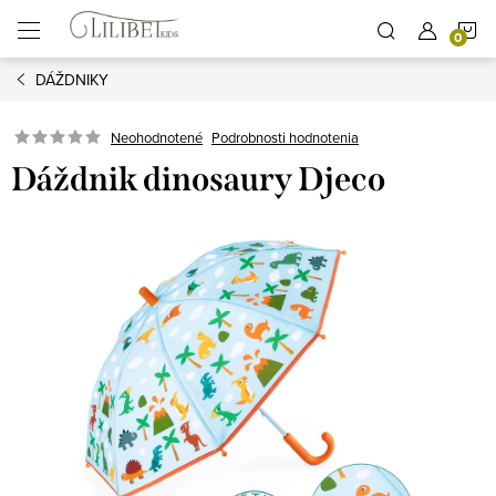
Prejsť
N
na
obsah
DÁŽDNIKY
K
Podrobnosti hodnotenia
Neohodnotené
Dáždnik dinosaury Djeco