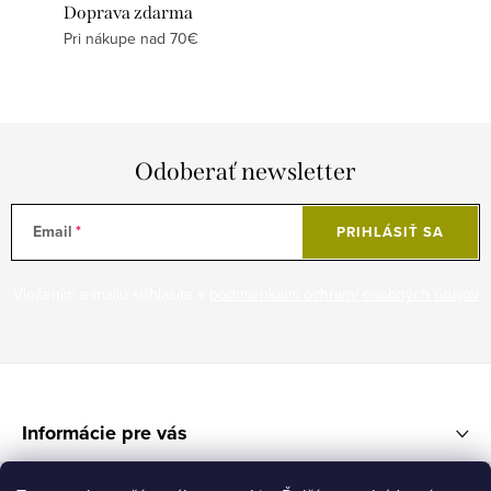
Doprava zdarma
Pri nákupe nad 70€
Odoberať newsletter
Email
PRIHLÁSIŤ SA
Vložením e-mailu súhlasíte s
podmienkami ochrany osobných údajov
Z
á
Informácie pre vás
p
ä