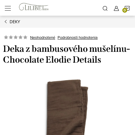
Prejsť
N
na
obsah
DEKY
K
Podrobnosti hodnotenia
Neohodnotené
Deka z bambusového mušelínu-
Chocolate Elodie Details