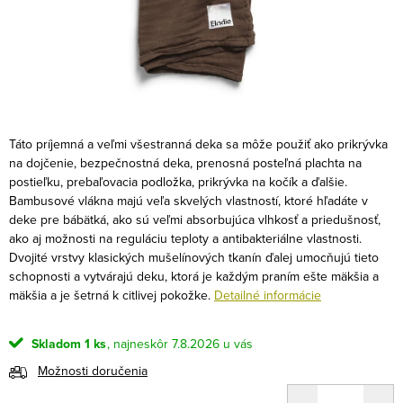
Táto príjemná a veľmi všestranná deka sa môže použiť ako prikrývka
na dojčenie, bezpečnostná deka, prenosná posteľná plachta na
postieľku, prebaľovacia podložka, prikrývka na kočík a ďalšie.
Bambusové vlákna majú veľa skvelých vlastností, ktoré hľadáte v
deke pre bábätká, ako sú veľmi absorbujúca vlhkosť a priedušnosť,
ako aj možnosti na reguláciu teploty a antibakteriálne vlastnosti.
Dvojité vrstvy klasických mušelínových tkanín ďalej umocňujú tieto
schopnosti a vytvárajú deku, ktorá je každým praním ešte mäkšia a
mäkšia a je šetrná k citlivej pokožke.
Detailné informácie
Skladom
1 ks
7.8.2026
Možnosti doručenia