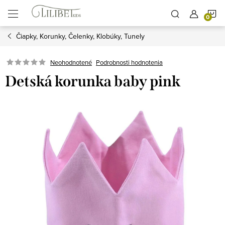
Prejsť
N
na
obsah
Čiapky, Korunky, Čelenky, Klobúky, Tunely
K
Podrobnosti hodnotenia
Neohodnotené
Detská korunka baby pink