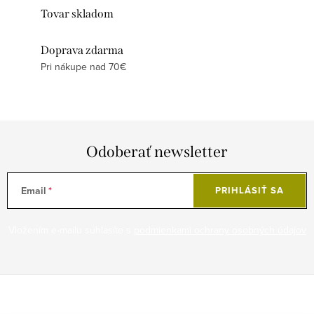
Tovar skladom
Doprava zdarma
Pri nákupe nad 70€
Odoberať newsletter
Email
PRIHLÁSIŤ SA
Vložením e-mailu súhlasíte s
podmienkami ochrany osobných údajov
Z
á