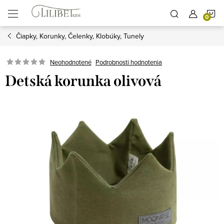
Prejsť
N
na
obsah
Čiapky, Korunky, Čelenky, Klobúky, Tunely
K
Podrobnosti hodnotenia
Neohodnotené
Detská korunka olivová