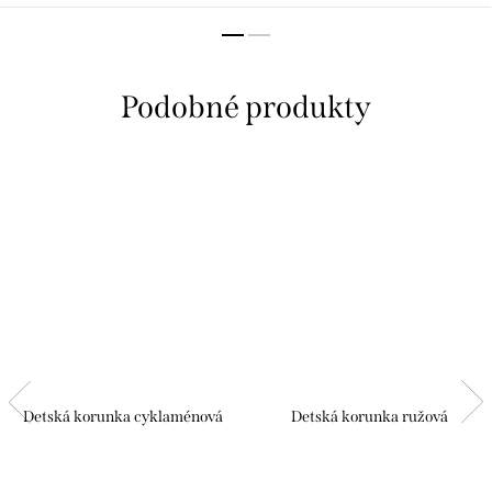
Detská korunka cyklaménová
Detská korunka ružová