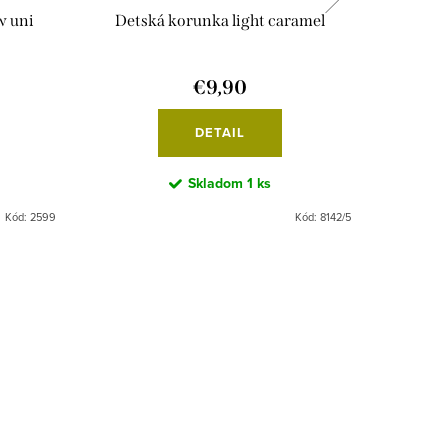
w uni
Detská korunka light caramel
Detsk
€9,90
DETAIL
Skladom
1 ks
Kód:
2599
Kód:
8142/5