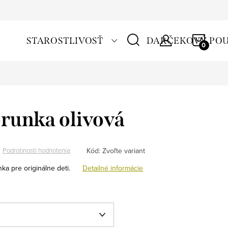
NÁKU
STAROSTLIVOSŤ
DARČEKOVÝ PO
KOŠÍ
runka olivová
Kód:
Zvoľte variant
Podrobnosti hodnotenia
ka pre originálne deti.
Detailné informácie