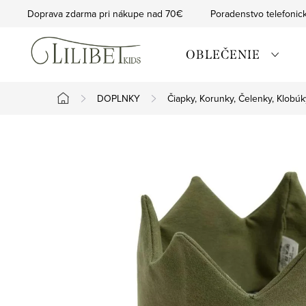
Prejsť
Doprava zdarma pri nákupe nad 70€
Poradenstvo telefonic
na
obsah
OBLEČENIE
DOPLNKY
Čiapky, Korunky, Čelenky, Klobúk
Domov