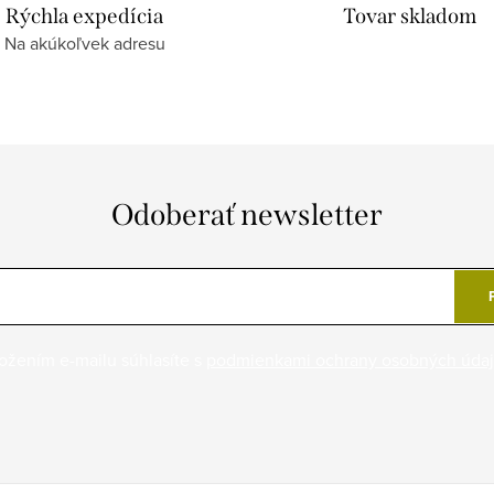
Rýchla expedícia
Tovar skladom
Na akúkoľvek adresu
Odoberať newsletter
ožením e-mailu súhlasíte s
podmienkami ochrany osobných úda