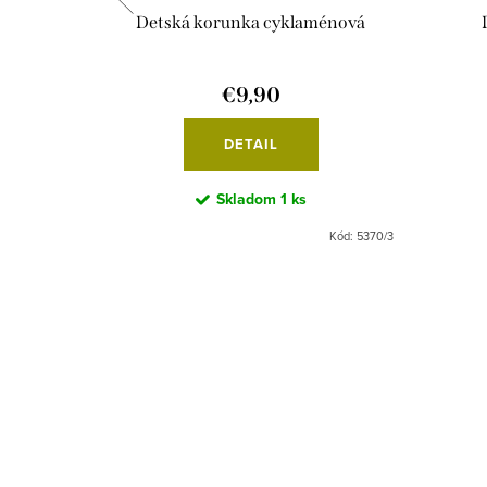
Detská korunka cyklaménová
€9,90
DETAIL
Skladom
1 ks
Kód:
5739/3
Kód:
5370/3