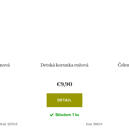
énová
Detská korunka ružová
Čele
€9,90
DETAIL
Skladom
1 ks
Kód:
5370/3
Kód:
5961/1