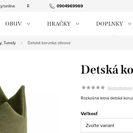
ky/online
Rýchla expedícia
0904969969
Tovar skladom
0911885090
OBUV
HRAČKY
DOPLNKY
y, Tunely
Detská korunka olivová
Detská ko
Neohodnotené
Rozkošná letná detská korun
Veľkosť