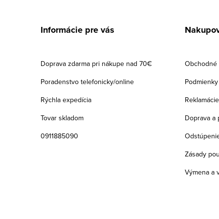
Z
á
Informácie pre vás
Nakupov
p
ä
Doprava zdarma pri nákupe nad 70€
Obchodné 
t
Poradenstvo telefonicky/online
Podmienky 
i
Rýchla expedícia
Reklamácie
e
Tovar skladom
Doprava a 
0911885090
Odstúpenie
Zásady pou
Výmena a v