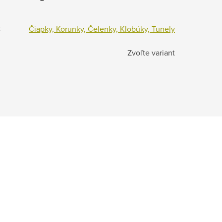
:
Čiapky, Korunky, Čelenky, Klobúky, Tunely
Zvoľte variant