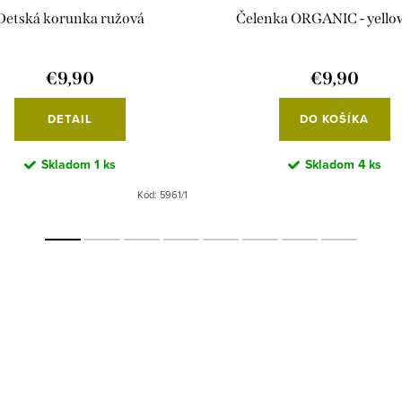
Detská korunka ružová
Čelenka ORGANIC - yello
€9,90
€9,90
DETAIL
DO KOŠÍKA
Skladom
1 ks
Skladom
4 ks
Kód:
5961/1