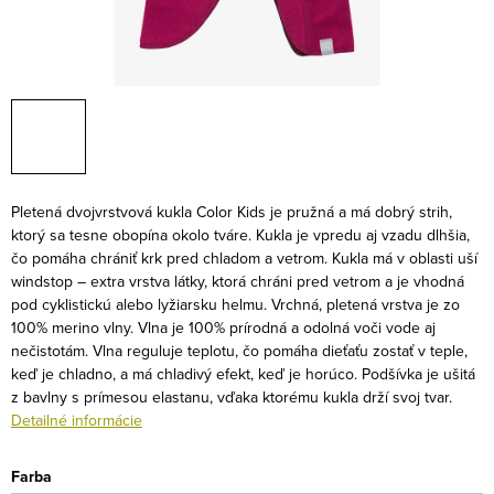
Pletená dvojvrstvová kukla Color Kids je pružná a má dobrý strih,
ktorý sa tesne obopína okolo tváre. Kukla je vpredu aj vzadu dlhšia,
čo pomáha chrániť krk pred chladom a vetrom. Kukla má v oblasti uší
windstop – extra vrstva látky, ktorá chráni pred vetrom a je vhodná
pod cyklistickú alebo lyžiarsku helmu.
Vrchná, pletená vrstva je zo
100% merino vlny. Vlna je 100% prírodná a odolná voči vode aj
nečistotám. Vlna reguluje teplotu, čo pomáha dieťaťu zostať v teple,
keď je chladno, a má chladivý efekt, keď je horúco. Podšívka je ušitá
z bavlny s prímesou elastanu, vďaka ktorému kukla drží svoj tvar.
Detailné informácie
Farba