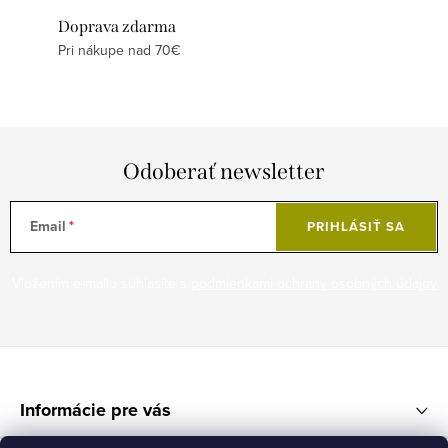
Doprava zdarma
Pri nákupe nad 70€
Odoberať newsletter
Email
PRIHLÁSIŤ SA
Vložením e-mailu súhlasíte s
podmienkami ochrany osobných údajov
Z
á
Informácie pre vás
p