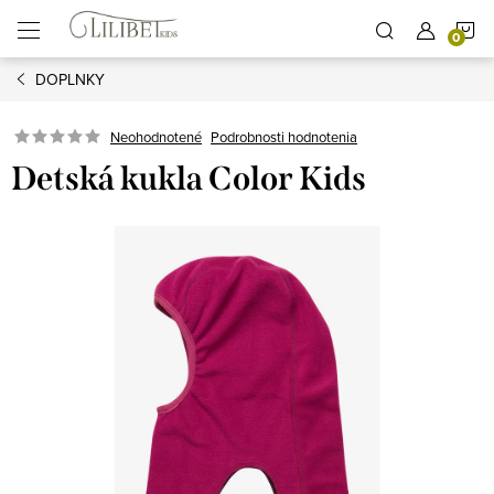
Prejsť
N
na
obsah
DOPLNKY
K
Podrobnosti hodnotenia
Neohodnotené
Detská kukla Color Kids