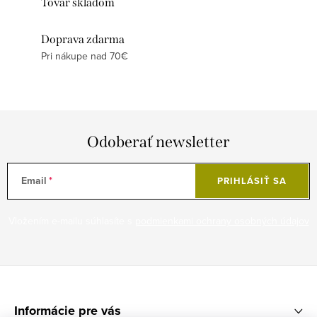
Tovar skladom
Doprava zdarma
Pri nákupe nad 70€
Odoberať newsletter
Email
PRIHLÁSIŤ SA
Vložením e-mailu súhlasíte s
podmienkami ochrany osobných údajov
Z
á
Informácie pre vás