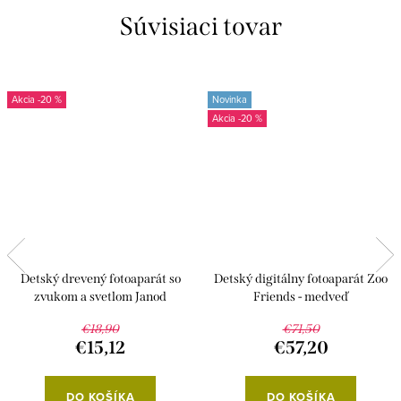
Súvisiaci tovar
-20 %
Novinka
-20 %
Detský drevený fotoaparát so
Detský digitálny fotoaparát Zoo
zvukom a svetlom Janod
Friends - medveď
€18,90
€71,50
€15,12
€57,20
DO KOŠÍKA
DO KOŠÍKA