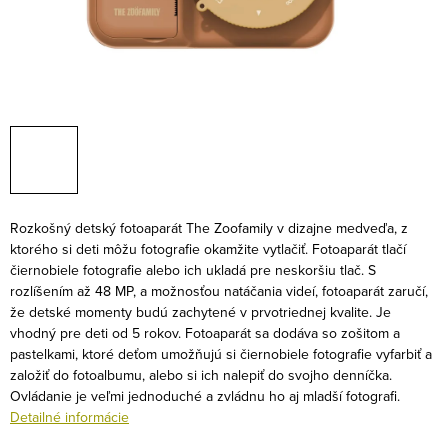
Rozkošný detský fotoaparát The Zoofamily v dizajne medveďa, z
ktorého si deti môžu fotografie okamžite vytlačiť. Fotoaparát tlačí
čiernobiele fotografie alebo ich ukladá pre neskoršiu tlač. S
rozlíšením až 48 MP, a možnosťou natáčania videí, fotoaparát zaručí,
že detské momenty budú zachytené v prvotriednej kvalite. Je
vhodný pre deti od 5 rokov. Fotoaparát sa dodáva so zošitom a
pastelkami, ktoré deťom umožňujú si čiernobiele fotografie vyfarbiť a
založiť do fotoalbumu, alebo si ich nalepiť do svojho denníčka.
Ovládanie je veľmi jednoduché a zvládnu ho aj mladší fotografi.
Detailné informácie