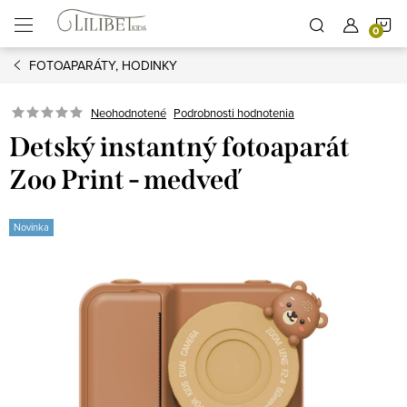
Prejsť
N
na
obsah
FOTOAPARÁTY, HODINKY
K
Podrobnosti hodnotenia
Neohodnotené
Detský instantný fotoaparát
Zoo Print - medveď
Novinka