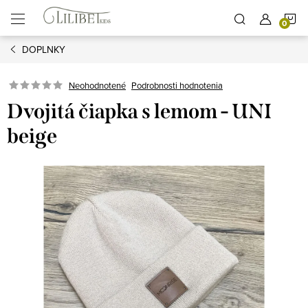
Prejsť
N
na
obsah
DOPLNKY
K
Podrobnosti hodnotenia
Neohodnotené
Dvojitá čiapka s lemom - UNI
beige