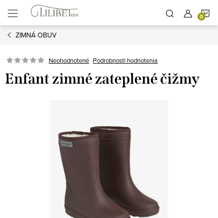
Prejsť
N
na
obsah
ZIMNÁ OBUV
K
Podrobnosti hodnotenia
Neohodnotené
Enfant zimné zateplené čižmy