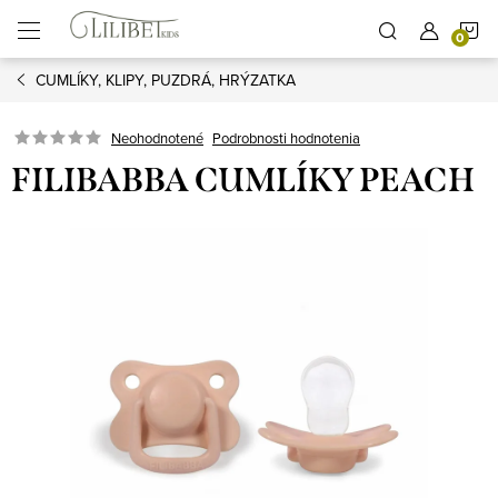
Prejsť
N
na
obsah
CUMLÍKY, KLIPY, PUZDRÁ, HRÝZATKA
K
Podrobnosti hodnotenia
Neohodnotené
FILIBABBA CUMLÍKY PEACH