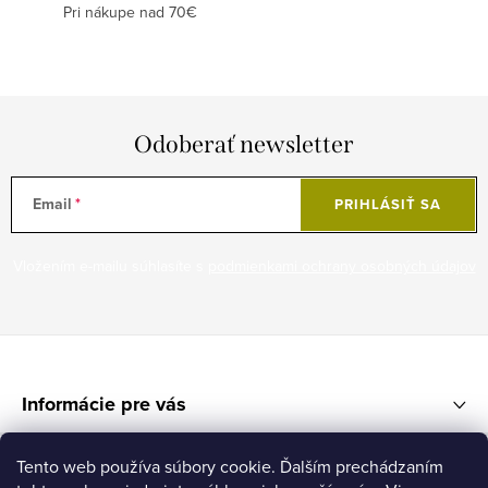
Pri nákupe nad 70€
Odoberať newsletter
Email
PRIHLÁSIŤ SA
Vložením e-mailu súhlasíte s
podmienkami ochrany osobných údajov
Z
á
Informácie pre vás
p
ä
Instagram
Tento web používa súbory cookie. Ďalším prechádzaním