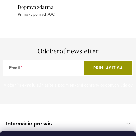
Doprava zdarma
Pri nákupe nad 70€
Odoberať newsletter
Email
PRIHLÁSIŤ SA
Vložením e-mailu súhlasíte s
podmienkami ochrany osobných údajov
Z
á
Informácie pre vás
p