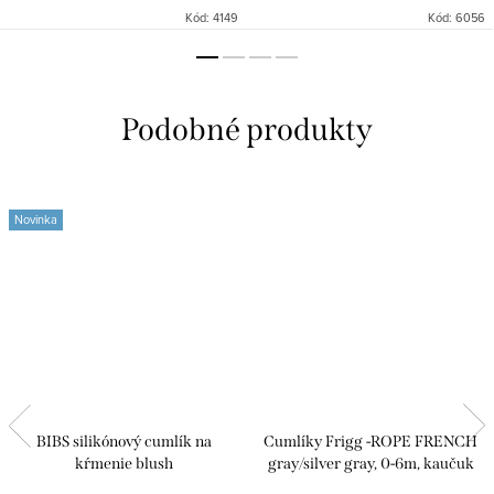
Kód:
4149
Kód:
6056
Novinka
BIBS silikónový cumlík na
Cumlíky Frigg -ROPE FRENCH
kŕmenie blush
gray/silver gray, 0-6m, kaučuk