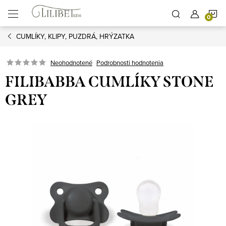
Prejsť
N
na
obsah
CUMLÍKY, KLIPY, PUZDRÁ, HRÝZATKA
K
Podrobnosti hodnotenia
Neohodnotené
FILIBABBA CUMLÍKY STONE
GREY