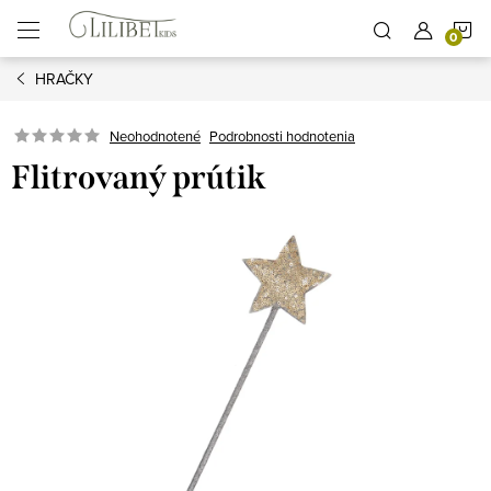
Prejsť
N
na
obsah
HRAČKY
K
Podrobnosti hodnotenia
Neohodnotené
Flitrovaný prútik