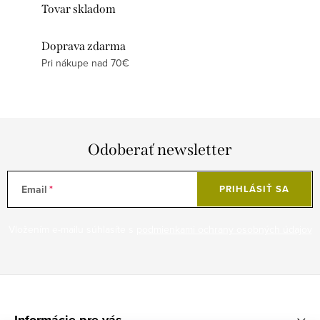
Tovar skladom
Doprava zdarma
Pri nákupe nad 70€
Odoberať newsletter
Email
PRIHLÁSIŤ SA
Vložením e-mailu súhlasíte s
podmienkami ochrany osobných údajov
Z
á