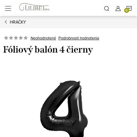
Prejsť
N
na
obsah
HRAČKY
K
Podrobnosti hodnotenia
Neohodnotené
Fóliový balón 4 čierny