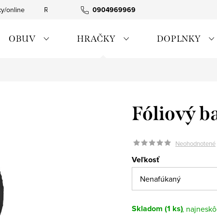
ky/online
Rýchla expedícia
0904969969
Tovar skladom
0911885090
OBUV
HRAČKY
DOPLNKY
Fóliový b
Neohodnotené
Veľkosť
Skladom
(1 ks)