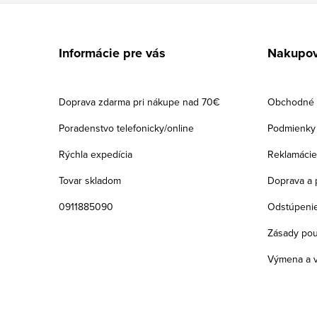
Z
á
Informácie pre vás
Nakupov
p
ä
Doprava zdarma pri nákupe nad 70€
Obchodné 
t
Poradenstvo telefonicky/online
Podmienky 
i
Rýchla expedícia
Reklamácie
e
Tovar skladom
Doprava a 
0911885090
Odstúpenie
Zásady pou
Výmena a v