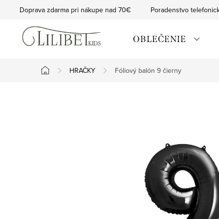
Prejsť
Doprava zdarma pri nákupe nad 70€
Poradenstvo telefonic
na
obsah
OBLEČENIE
HRAČKY
Fóliový balón 9 čierny
Domov