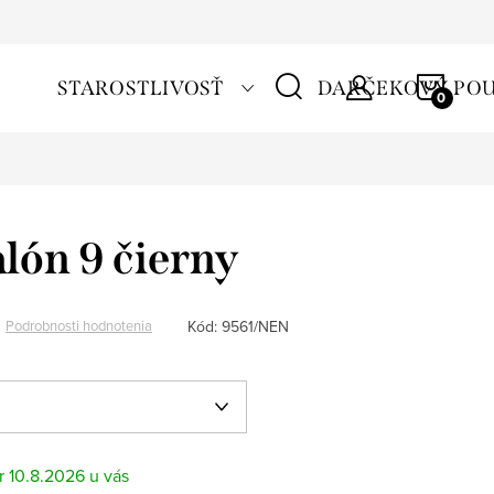
NÁKU
STAROSTLIVOSŤ
DARČEKOVÝ PO
KOŠÍ
alón 9 čierny
Kód:
9561/NEN
Podrobnosti hodnotenia
10.8.2026