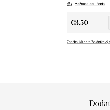
Možnosti doručenia
€3,50
Jednotková
cena:
Značka:
Miloore/Balónikový 
Dodat