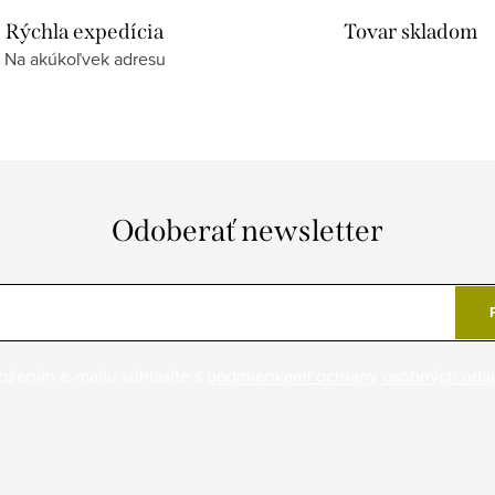
Rýchla expedícia
Tovar skladom
Na akúkoľvek adresu
Odoberať newsletter
ožením e-mailu súhlasíte s
podmienkami ochrany osobných úda