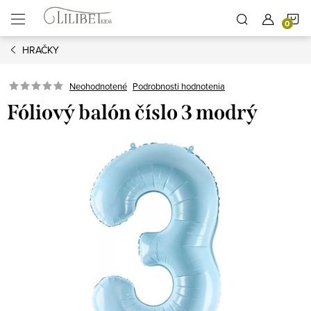
Prejsť
N
na
obsah
HRAČKY
K
Podrobnosti hodnotenia
Neohodnotené
Fóliový balón číslo 3 modrý