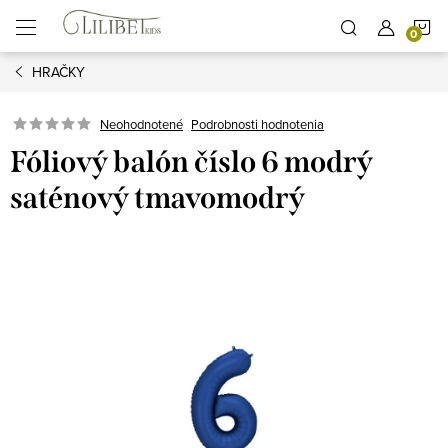
Prejsť
N
na
obsah
HRAČKY
K
Podrobnosti hodnotenia
Neohodnotené
Fóliový balón číslo 6 modrý
saténový tmavomodrý