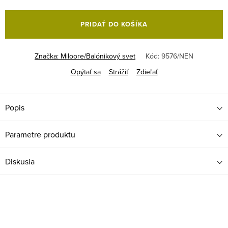
Jednotková
cena:
PRIDAŤ DO KOŠÍKA
Značka:
Miloore/Balónikový svet
Kód:
9576/NEN
Opýtať sa
Strážiť
Zdieľať
Popis
Parametre produktu
Diskusia