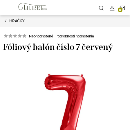
Prejsť
N
na
obsah
HRAČKY
K
Podrobnosti hodnotenia
Neohodnotené
Fóliový balón číslo 7 červený