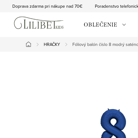
Prejsť
Doprava zdarma pri nákupe nad 70€
Poradenstvo telefonic
na
obsah
OBLEČENIE
HRAČKY
Fóliový balón číslo 8 modrý saté
Domov