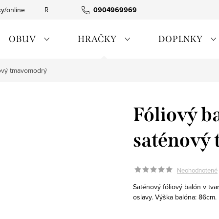
ky/online
Rýchla expedícia
0904969969
Tovar skladom
0911885090
OBUV
HRAČKY
DOPLNKY
nový tmavomodrý
Fóliový b
saténový
Neohodnotené
Saténový fóliový balón v tva
oslavy. Výška balóna: 86cm