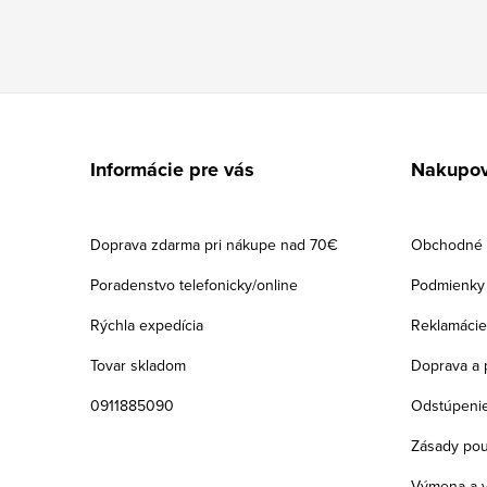
Z
á
Informácie pre vás
Nakupov
p
ä
Doprava zdarma pri nákupe nad 70€
Obchodné 
t
Poradenstvo telefonicky/online
Podmienky 
i
Rýchla expedícia
Reklamácie
e
Tovar skladom
Doprava a 
0911885090
Odstúpenie
Zásady pou
Výmena a v