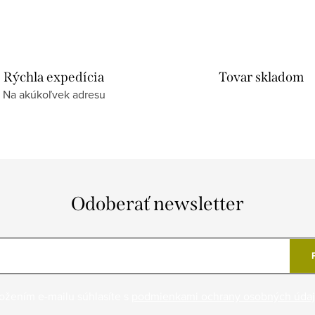
Rýchla expedícia
Tovar skladom
Na akúkoľvek adresu
Odoberať newsletter
ožením e-mailu súhlasíte s
podmienkami ochrany osobných úda