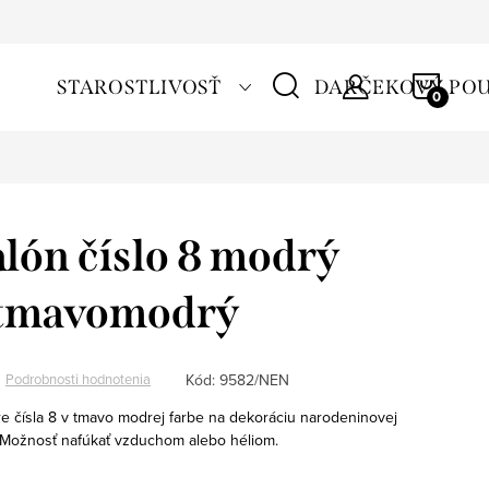
NÁKU
STAROSTLIVOSŤ
DARČEKOVÝ PO
KOŠÍ
alón číslo 8 modrý
 tmavomodrý
Kód:
9582/NEN
Podrobnosti hodnotenia
re čísla 8 v tmavo modrej farbe na dekoráciu narodeninovej
. Možnosť nafúkať vzduchom alebo héliom.