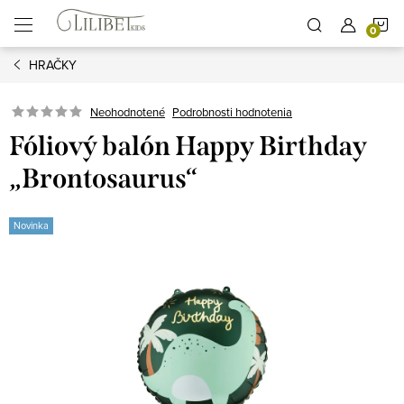
Prejsť
N
na
obsah
HRAČKY
K
Podrobnosti hodnotenia
Neohodnotené
Fóliový balón Happy Birthday
„Brontosaurus“
Novinka